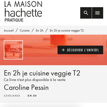
MENU
RECHERCHE
CONTENU
search
menu
PIED DE PAGE
/
/
/
Accueil
Cuisine
En 2h
En 2h je cuisine veggie T2
DÉCOUVRIR L'UNIVERS
arrow_forward
En 2h je cuisine veggie T2
Ce livre n'est plus disponible à la vente
Caroline Pessin
11/01/2023
EN 2H