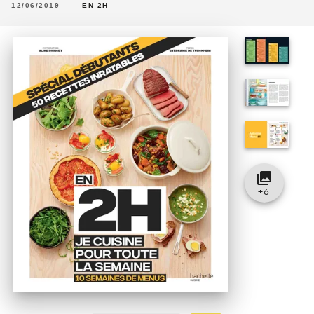
12/06/2019
EN 2H
collections
+
6