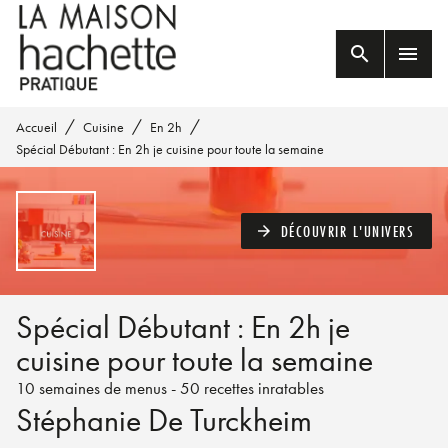
MENU
RECHERCHE
CONTENU
search
menu
PIED DE PAGE
/
/
/
Accueil
Cuisine
En 2h
Spécial Débutant : En 2h je cuisine pour toute la semaine
DÉCOUVRIR L'UNIVERS
arrow_forward
Spécial Débutant : En 2h je
cuisine pour toute la semaine
10 semaines de menus - 50 recettes inratables
Stéphanie De Turckheim