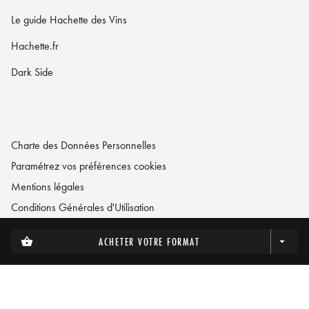
Le guide Hachette des Vins
Hachette.fr
Dark Side
Charte des Données Personnelles
Paramétrez vos préférences cookies
Mentions légales
Conditions Générales d'Utilisation
Charte de référencement
ACHETER VOTRE FORMAT
shopping_basket
arrow_drop_down
LA MAISON HACHETTE PRATIQUE© 2026