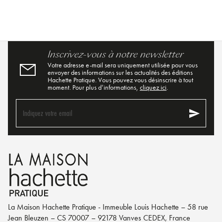
Inscrivez-vous à notre newsletter
Votre adresse e-mail sera uniquement utilisée pour vous
envoyer des informations sur les actualités des éditions
Hachette Pratique. Vous pouvez vous désinscrire à tout
moment. Pour plus d’informations,
cliquez ici
.
send
Indiquez votre email
La Maison Hachette Pratique - Immeuble Louis Hachette – 58 rue
Jean Bleuzen – CS 70007 – 92178 Vanves CEDEX, France