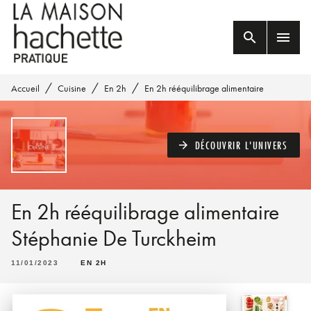
MENU
RECHERCHE
CONTENU
search
menu
PIED DE PAGE
/
/
/
Accueil
Cuisine
En 2h
En 2h rééquilibrage alimentaire
DÉCOUVRIR L'UNIVERS
arrow_forward
En 2h rééquilibrage alimentaire
Stéphanie De Turckheim
11/01/2023
EN 2H