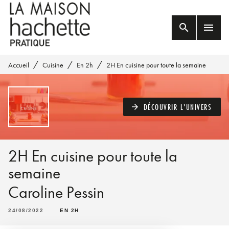
MENU
RECHERCHE
CONTENU
search
menu
PIED DE PAGE
/
/
/
Accueil
Cuisine
En 2h
2H En cuisine pour toute la semaine
DÉCOUVRIR L'UNIVERS
arrow_forward
2H En cuisine pour toute la
semaine
Caroline Pessin
24/08/2022
EN 2H