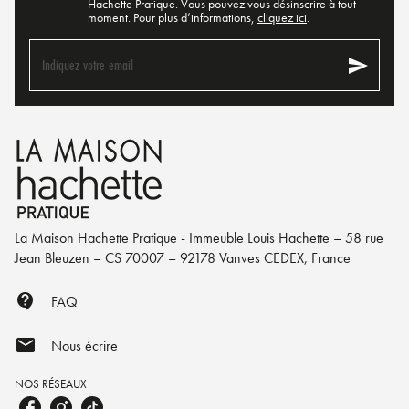
Hachette Pratique. Vous pouvez vous désinscrire à tout
moment. Pour plus d’informations,
cliquez ici
.
send
Indiquez votre email
La Maison Hachette Pratique - Immeuble Louis Hachette – 58 rue
Jean Bleuzen – CS 70007 – 92178 Vanves CEDEX, France
contact_support
FAQ
mail
Nous écrire
NOS RÉSEAUX