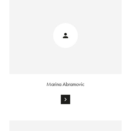
Marina Abramovic
chevron_right