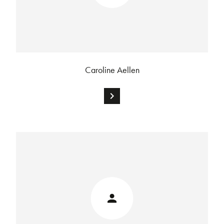
Caroline Aellen
chevron_right