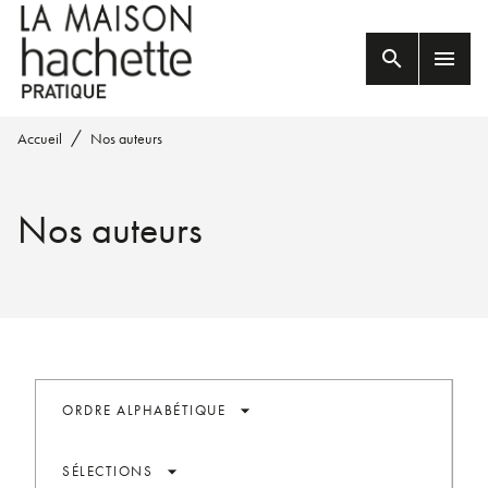
MENU
RECHERCHE
CONTENU
search
menu
PIED DE PAGE
/
Accueil
Nos auteurs
Nos auteurs
arrow_drop_down
ORDRE ALPHABÉTIQUE
arrow_drop_down
SÉLECTIONS