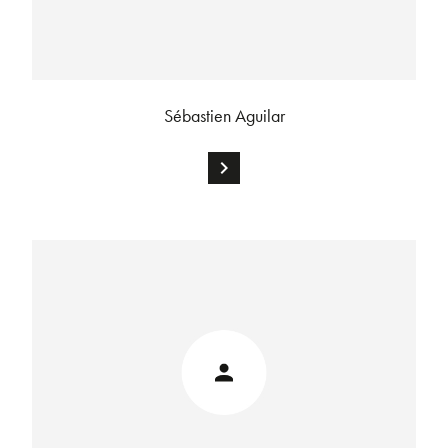
Sébastien Aguilar
chevron_right