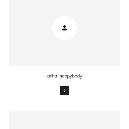
acha_happybody
chevron_right