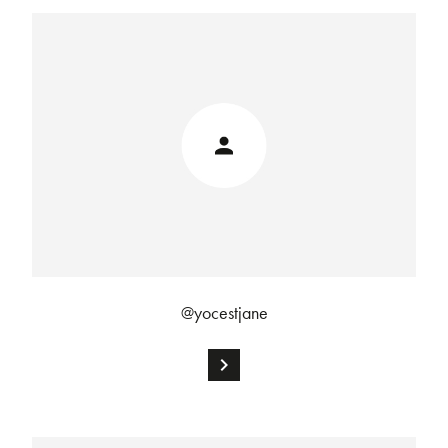
@yocestjane
chevron_right