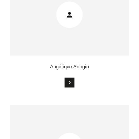
Angélique Adagio
chevron_right