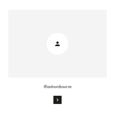
@autourdusucre
chevron_right