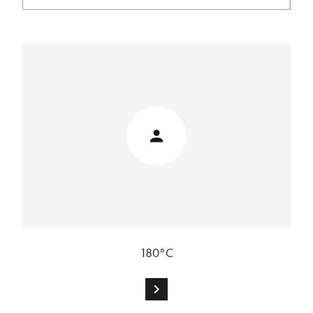
180°C
chevron_right