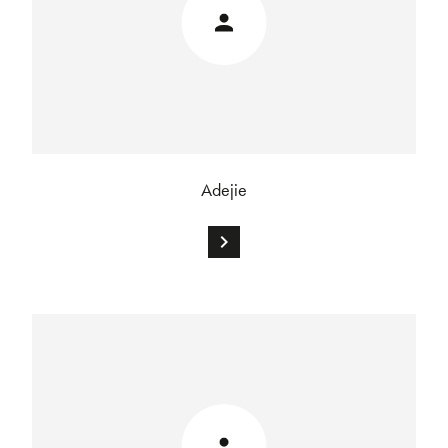
Adejie
chevron_right