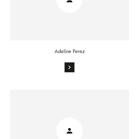
Adeline Perez
chevron_right