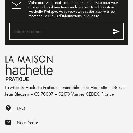
Votre adresse e-mail sera uniquement utilisée pour vous
envoyer des informations sur les actualités des éditions
Hachette Pratique. Vous pouvez vous désinscrire à tout
moment. Pour plus d’informations,
cliquez ici
.
send
Indiquez votre email
La Maison Hachette Pratique - Immeuble Louis Hachette – 58 rue
Jean Bleuzen – CS 70007 – 92178 Vanves CEDEX, France
contact_support
FAQ
mail
Nous écrire