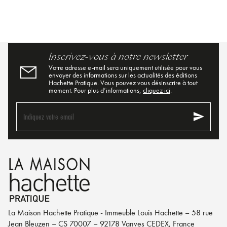
Inscrivez-vous à notre newsletter
Votre adresse e-mail sera uniquement utilisée pour vous
envoyer des informations sur les actualités des éditions
Hachette Pratique. Vous pouvez vous désinscrire à tout
moment. Pour plus d’informations,
cliquez ici
.
send
Indiquez votre email
La Maison Hachette Pratique - Immeuble Louis Hachette – 58 rue
Jean Bleuzen – CS 70007 – 92178 Vanves CEDEX, France