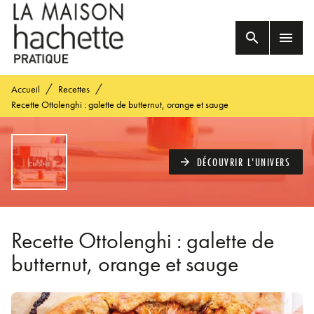
MENU
RECHERCHE
CONTENU
search
menu
PIED DE PAGE
/
/
Accueil
Recettes
Recette Ottolenghi : galette de butternut, orange et sauge
DÉCOUVRIR L'UNIVERS
arrow_forward
Recette Ottolenghi : galette de
butternut, orange et sauge