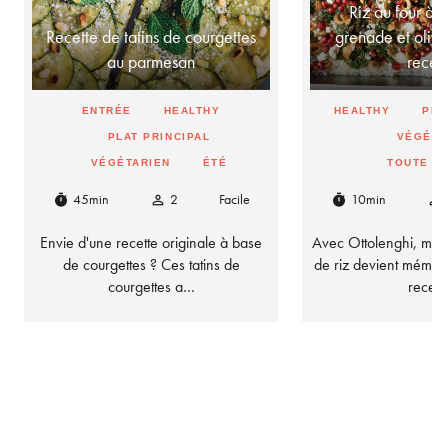
Riz au four à 
Recette de tatins de courgettes
grenade et olives
au parmesan
rece
ENTRÉE
HEALTHY
HEALTHY
PLA
PLAT PRINCIPAL
VÉGÉTA
VÉGÉTARIEN
ÉTÉ
TOUTE L
45min
2
Facile
10min
timer
person_outline
timer
person_outline
Envie d'une recette originale à base
Avec Ottolenghi, mêm
de courgettes ? Ces tatins de
de riz devient mémor
courgettes a…
recet