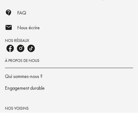
contact_support
FAQ
mail
Nous écrire
NOS RÉSEAUX
À PROPOS DE NOUS
Qui sommes-nous ?
Engagement durable
NOS VOISINS
Le lotus et l'éléphant
Hachette Heroes