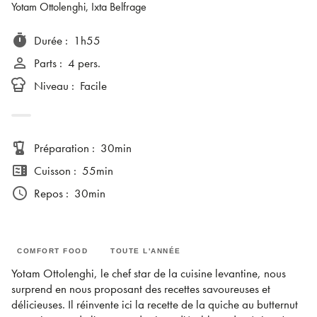
Yotam Ottolenghi
, Ixta Belfrage
timer
Durée
:
1h55
person_outline
Parts
:
4 pers.
Niveau
:
Facile
blender
Préparation
:
30min
microwave
Cuisson
:
55min
access_time
Repos
:
30min
COMFORT FOOD
TOUTE L'ANNÉE
Yotam Ottolenghi, le chef star de la cuisine levantine, nous
surprend en nous proposant des recettes savoureuses et
délicieuses. Il réinvente ici la recette de la quiche au butternut