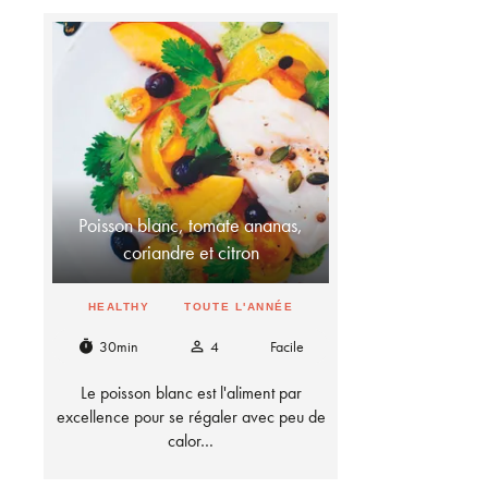
Poisson blanc, tomate ananas,
coriandre et citron
HEALTHY
TOUTE L'ANNÉE
30min
4
Facile
timer
person_outline
Le poisson blanc est l'aliment par
excellence pour se régaler avec peu de
calor…