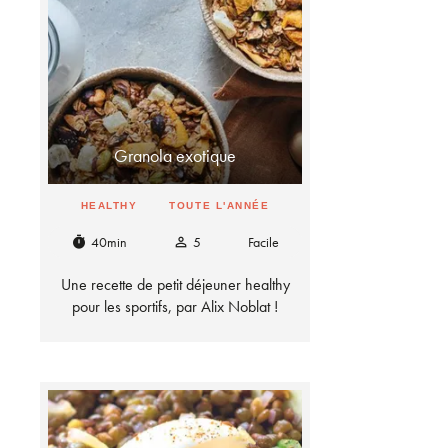
Granola exotique
HEALTHY
TOUTE L'ANNÉE
40min
5
Facile
timer
person_outline
Une recette de petit déjeuner healthy
pour les sportifs, par Alix Noblat !