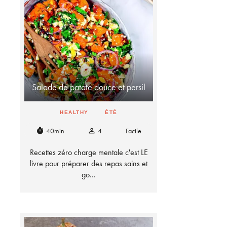
Salade de patate douce et persil
HEALTHY
ÉTÉ
40min
4
Facile
timer
person_outline
Recettes zéro charge mentale c'est LE
livre pour préparer des repas sains et
go…