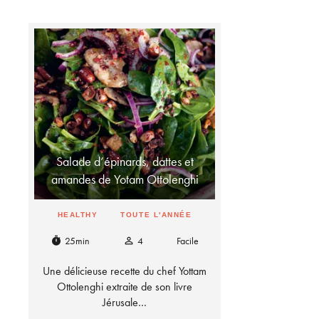
Salade d’épinards, dattes et
amandes de Yotam Ottolenghi
HEALTHY
TOUTE L'ANNÉE
25min
4
Facile
timer
person_outline
Une délicieuse recette du chef Yottam
Ottolenghi extraite de son livre
Jérusale…