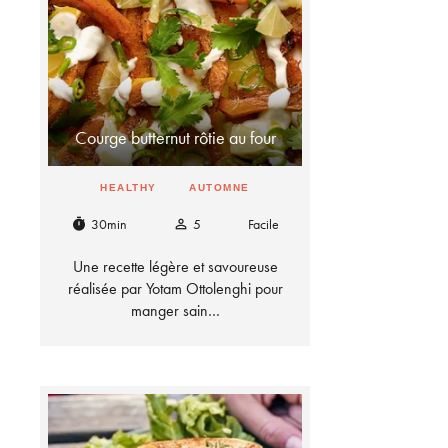
Courge butternut rôtie au four
HEALTHY
AUTOMNE
30min
5
Facile
timer
person_outline
Une recette légère et savoureuse
réalisée par Yotam Ottolenghi pour
manger sain…