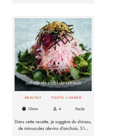
Salade de radis au cresson
HEALTHY
TOUTE L'ANNÉE
10min
4
Facile
timer
person_outline
Dans cette recette, je suggère du shirasu,
de minuscules alevins d’anchois. S’i…