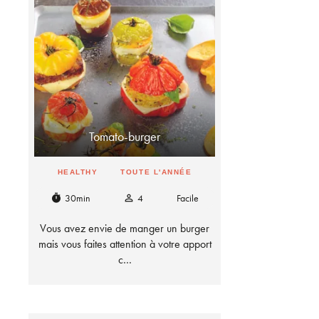
Tomato-burger
HEALTHY
TOUTE L'ANNÉE
30min
4
Facile
timer
person_outline
Vous avez envie de manger un burger
mais vous faites attention à votre apport
c…