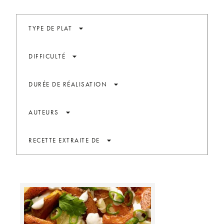
arrow_drop_down
TYPE DE PLAT
arrow_drop_down
DIFFICULTÉ
arrow_drop_down
DURÉE DE RÉALISATION
arrow_drop_down
AUTEURS
arrow_drop_down
RECETTE EXTRAITE DE