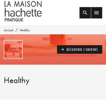
MENU
RECHERCHE
CONTENU
search
menu
PIED DE PAGE
/
Accueil
Healthy
DÉCOUVRIR L'UNIVERS
arrow_forward
Healthy