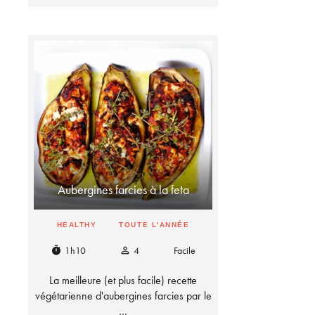
Aubergines farcies à la feta
HEALTHY
TOUTE L'ANNÉE
1h10
4
Facile
timer
person_outline
La meilleure (et plus facile) recette
végétarienne d'aubergines farcies par le
…