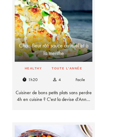
Chou-fleur rôti sauce au miel et à
la menthe
HEALTHY
TOUTE L'ANNÉE
1h20
4
Facile
timer
person_outline
Cuisiner de bons petits plats sans perdre
4h en cuisine ? C'est la devise d'Ann…