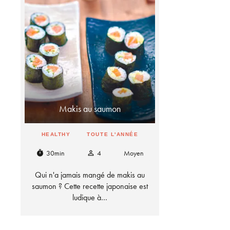
Makis au saumon
HEALTHY
TOUTE L'ANNÉE
30min
4
Moyen
timer
person_outline
Qui n'a jamais mangé de makis au
saumon ? Cette recette japonaise est
ludique à…