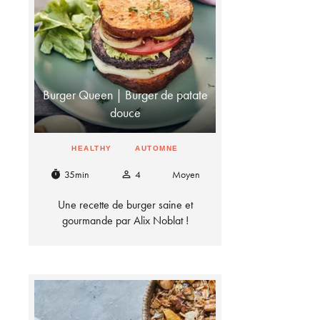
Burger Queen | Burger de patate
douce
HEALTHY
AUTOMNE
35min
4
Moyen
timer
person_outline
Une recette de burger saine et
gourmande par Alix Noblat !