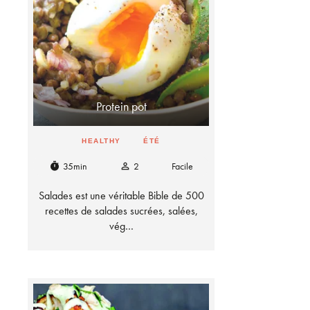
Protein pot
HEALTHY
ÉTÉ
35min
2
Facile
timer
person_outline
Salades est une véritable Bible de 500
recettes de salades sucrées, salées,
vég…