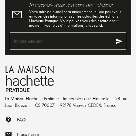
Inscrivez-vous à notre newsletter
Votre adresse e-mail sera uniquement utilisée pour vous
envoyer des informations sur les actualités des éditions
Hachette Pratique. Vous pouvez vous désinscrire à tout
moment. Pour plus d’informations,
cliquez ici
.
send
Indiquez votre email
La Maison Hachette Pratique - Immeuble Louis Hachette – 58 rue
Jean Bleuzen – CS 70007 – 92178 Vanves CEDEX, France
contact_support
FAQ
mail
Nous écrire