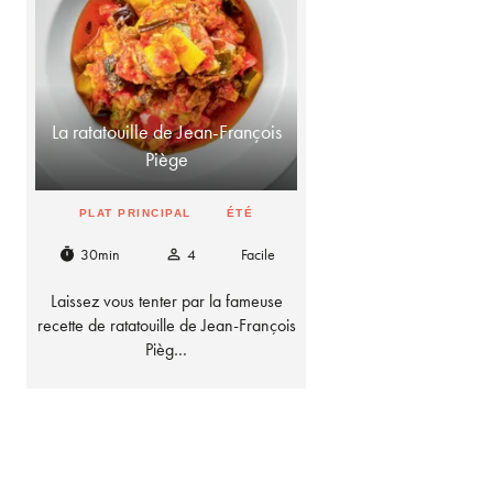
La ratatouille de Jean-François
Piège
PLAT PRINCIPAL
ÉTÉ
30min
4
Facile
timer
person_outline
Laissez vous tenter par la fameuse
recette de ratatouille de Jean-François
Pièg…