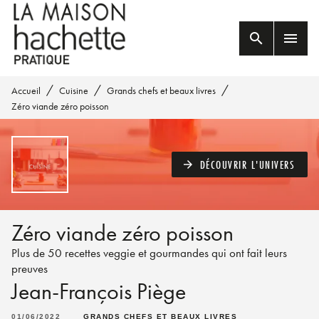
MENU
RECHERCHE
CONTENU
search
menu
PIED DE PAGE
/
/
/
Accueil
Cuisine
Grands chefs et beaux livres
Zéro viande zéro poisson
DÉCOUVRIR L'UNIVERS
arrow_forward
Zéro viande zéro poisson
Plus de 50 recettes veggie et gourmandes qui ont fait leurs
preuves
Jean-François Piège
01/06/2022
GRANDS CHEFS ET BEAUX LIVRES