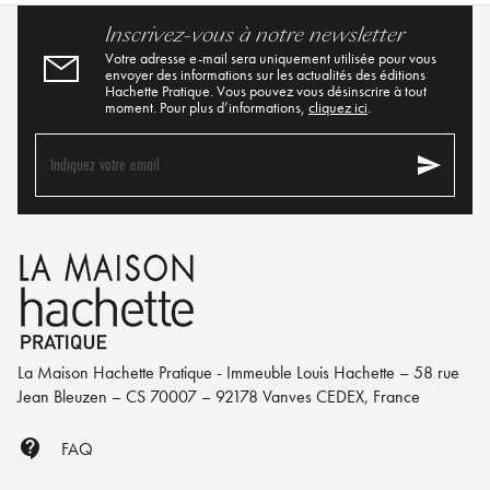
Inscrivez-vous à notre newsletter
Votre adresse e-mail sera uniquement utilisée pour vous
envoyer des informations sur les actualités des éditions
Hachette Pratique. Vous pouvez vous désinscrire à tout
moment. Pour plus d’informations,
cliquez ici
.
send
Indiquez votre email
La Maison Hachette Pratique - Immeuble Louis Hachette – 58 rue
Jean Bleuzen – CS 70007 – 92178 Vanves CEDEX, France
contact_support
FAQ