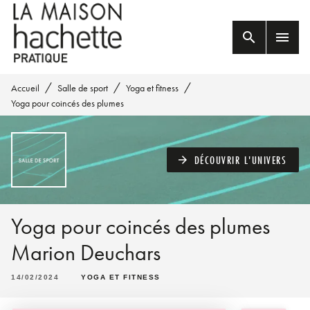
MENU
RECHERCHE
CONTENU
search
menu
PIED DE PAGE
/
/
/
Accueil
Salle de sport
Yoga et fitness
Yoga pour coincés des plumes
DÉCOUVRIR L'UNIVERS
arrow_forward
Yoga pour coincés des plumes
Marion Deuchars
14/02/2024
YOGA ET FITNESS