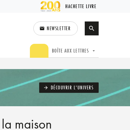
HACHETTE LIVRE
NEWSLETTER
search
email
search
BOÎTE AUX LETTRES
arrow_drop_down
DÉCOUVRIR L'UNIVERS
arrow_forward
à la maison