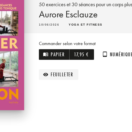
50 exercices et 30 séances pour un corps plu
Aurore Esclauze
10/06/2026
YOGA ET FITNESS
Commander selon votre format
PAPIER
17,95 €
NUMÉRIQU
menu_book
tablet_android
FEUILLETER
visibility