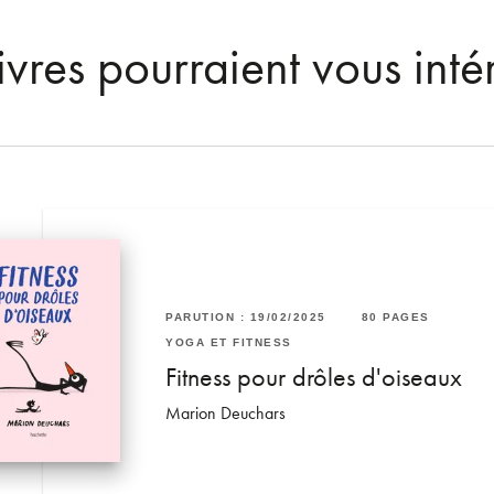
ivres pourraient vous inté
60 PAGES
RUTION : 06/02/2019
PARUTION : 19/02/2025
192 PAGES
80 PAGES
GA ET FITNESS
YOGA ET FITNESS
 pas
oga pour hommes
Fitness pour drôles d'oiseaux
an Pohlman
Marion Deuchars