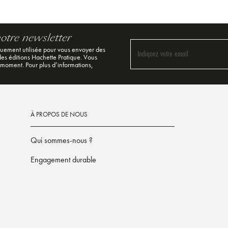
notre newsletter
quement utilisée pour vous envoyer des
Indiquez votre email
 des éditions Hachette Pratique. Vous
 moment. Pour plus d’informations,
À PROPOS DE NOUS
Qui sommes-nous ?
Engagement durable