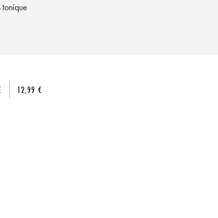
s tonique
E
12,99 €