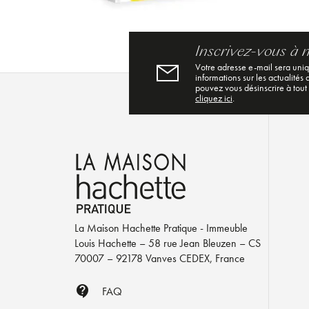
Inscrivez-vous à 
Votre adresse e-mail sera uni
informations sur les actualités
pouvez vous désinscrire à tout
cliquez ici
.
La Maison Hachette Pratique - Immeuble
Louis Hachette – 58 rue Jean Bleuzen – CS
70007 – 92178 Vanves CEDEX, France
contact_support
FAQ