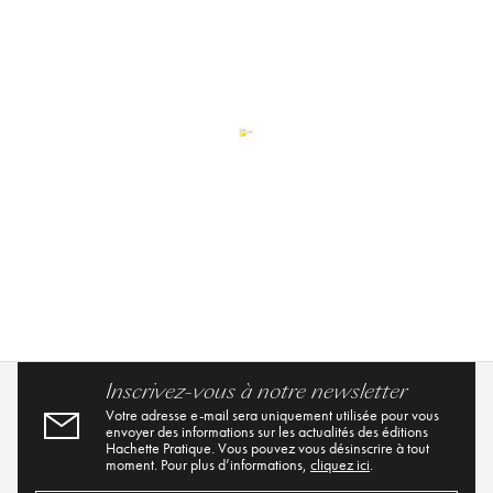
Inscrivez-vous à notre newsletter
Votre adresse e-mail sera uniquement utilisée pour vous
envoyer des informations sur les actualités des éditions
Hachette Pratique. Vous pouvez vous désinscrire à tout
moment. Pour plus d’informations,
cliquez ici
.