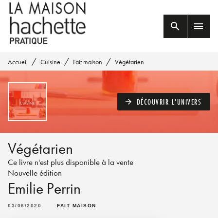
MENU
RECHERCHE
CONTENU
search
menu
PIED DE PAGE
/
/
/
Accueil
Cuisine
Fait maison
Végétarien
DÉCOUVRIR L'UNIVERS
arrow_forward
Végétarien
Ce livre n'est plus disponible à la vente
Nouvelle édition
Emilie Perrin
03/06/2020
FAIT MAISON