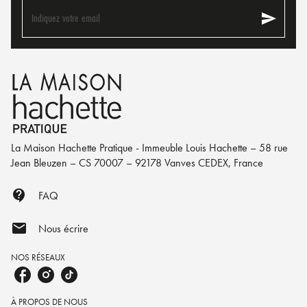
send
Indiquez votre email
La Maison Hachette Pratique - Immeuble Louis Hachette – 58 rue
Jean Bleuzen – CS 70007 – 92178 Vanves CEDEX, France
contact_support
FAQ
mail
Nous écrire
NOS RÉSEAUX
À PROPOS DE NOUS