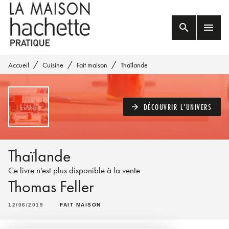
MENU
RECHERCHE
CONTENU
search
menu
PIED DE PAGE
/
/
/
Accueil
Cuisine
Fait maison
Thaïlande
DÉCOUVRIR L'UNIVERS
arrow_forward
Thaïlande
Ce livre n'est plus disponible à la vente
Thomas Feller
12/06/2019
FAIT MAISON