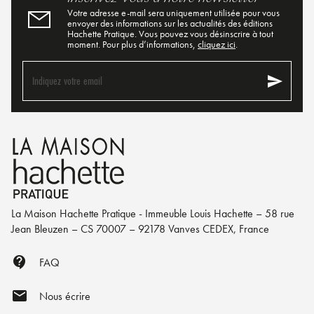
Votre adresse e-mail sera uniquement utilisée pour vous
envoyer des informations sur les actualités des éditions
Hachette Pratique. Vous pouvez vous désinscrire à tout
moment. Pour plus d’informations,
cliquez ici
.
send
Indiquez votre email
La Maison Hachette Pratique - Immeuble Louis Hachette – 58 rue
Jean Bleuzen – CS 70007 – 92178 Vanves CEDEX, France
contact_support
FAQ
mail
Nous écrire