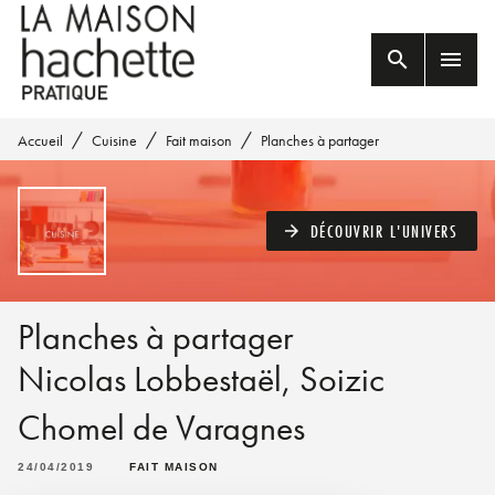
MENU
RECHERCHE
CONTENU
search
menu
PIED DE PAGE
/
/
/
Accueil
Cuisine
Fait maison
Planches à partager
DÉCOUVRIR L'UNIVERS
arrow_forward
Planches à partager
Nicolas Lobbestaël
,
Soizic
Chomel de Varagnes
24/04/2019
FAIT MAISON