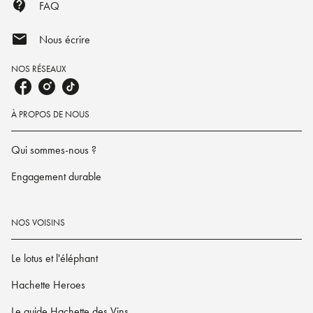
contact_support
FAQ
mail
Nous écrire
NOS RÉSEAUX
À PROPOS DE NOUS
Qui sommes-nous ?
Engagement durable
NOS VOISINS
Le lotus et l'éléphant
Hachette Heroes
Le guide Hachette des Vins