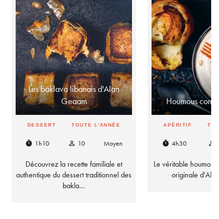
Les baklava libanais d'Alan
Geaam
Houmous comme
DESSERT
TOUTE L'ANNÉE
APÉRITIF
TOU
1h10
10
Moyen
4h30
timer
person_outline
timer
person_outline
Découvrez la recette familiale et
Le véritable houmous l
authentique du dessert traditionnel des
originale d'Al
bakla…