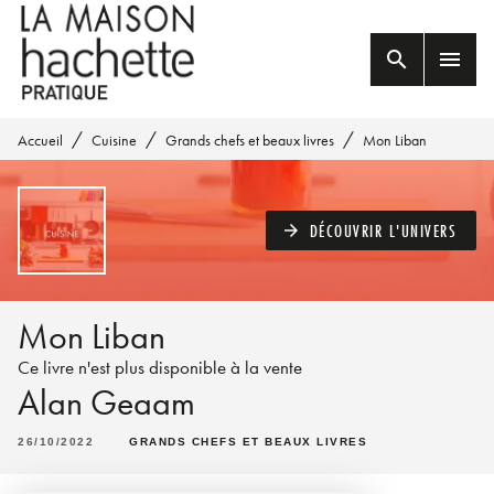
MENU
RECHERCHE
CONTENU
search
menu
PIED DE PAGE
/
/
/
Accueil
Cuisine
Grands chefs et beaux livres
Mon Liban
DÉCOUVRIR L'UNIVERS
arrow_forward
Mon Liban
Ce livre n'est plus disponible à la vente
Alan Geaam
26/10/2022
GRANDS CHEFS ET BEAUX LIVRES