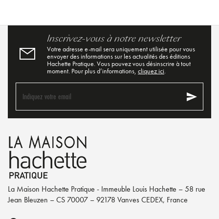
Inscrivez-vous à notre newsletter
Votre adresse e-mail sera uniquement utilisée pour vous
envoyer des informations sur les actualités des éditions
Hachette Pratique. Vous pouvez vous désinscrire à tout
moment. Pour plus d’informations,
cliquez ici
.
send
Indiquez votre email
La Maison Hachette Pratique - Immeuble Louis Hachette – 58 rue
Jean Bleuzen – CS 70007 – 92178 Vanves CEDEX, France