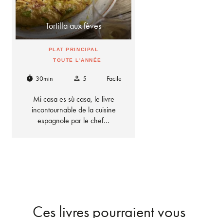
Tortilla aux fèves
PLAT PRINCIPAL
TOUTE L'ANNÉE
30min
5
Facile
timer
person_outline
Mi casa es sù casa, le livre
incontournable de la cuisine
espagnole par le chef…
Ces livres pourraient vous