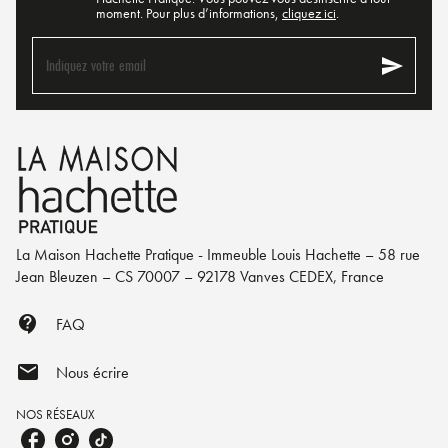
moment. Pour plus d’informations,
cliquez ici
.
send
Indiquez votre email
La Maison Hachette Pratique - Immeuble Louis Hachette – 58 rue
Jean Bleuzen – CS 70007 – 92178 Vanves CEDEX, France
contact_support
FAQ
mail
Nous écrire
NOS RÉSEAUX