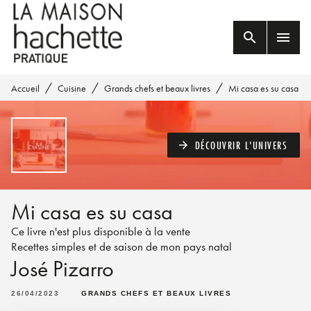
MENU
RECHERCHE
CONTENU
search
menu
PIED DE PAGE
/
/
/
Accueil
Cuisine
Grands chefs et beaux livres
Mi casa es su casa
DÉCOUVRIR L'UNIVERS
arrow_forward
Mi casa es su casa
Ce livre n'est plus disponible à la vente
Recettes simples et de saison de mon pays natal
José Pizarro
26/04/2023
GRANDS CHEFS ET BEAUX LIVRES