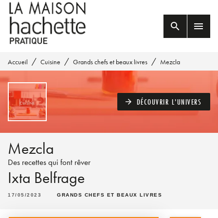
MENU
RECHERCHE
CONTENU
search
menu
PIED DE PAGE
/
/
/
Accueil
Cuisine
Grands chefs et beaux livres
Mezcla
DÉCOUVRIR L'UNIVERS
arrow_forward
Mezcla
Des recettes qui font rêver
Ixta Belfrage
17/05/2023
GRANDS CHEFS ET BEAUX LIVRES