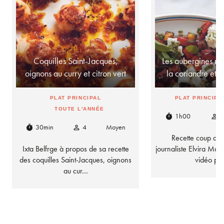
Coquilles Saint-Jacques,
Les aubergines rôt
oignons au curry et citron vert
la coriandre et 
PLAT PRINCIPAL
PLAT PRINCIPA
TOUTE L'ANNÉE
1h00
timer
person_outline
30min
4
Moyen
timer
person_outline
Recette coup de 
Ixta Belfrge à propos de sa recette
journaliste Elvira Mas
des coquilles Saint-Jacques, oignons
vidéo pa
au cur…