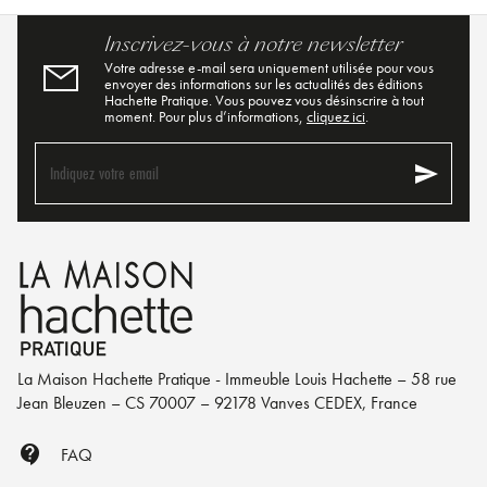
Inscrivez-vous à notre newsletter
Votre adresse e-mail sera uniquement utilisée pour vous
envoyer des informations sur les actualités des éditions
Hachette Pratique. Vous pouvez vous désinscrire à tout
moment. Pour plus d’informations,
cliquez ici
.
send
Indiquez votre email
La Maison Hachette Pratique - Immeuble Louis Hachette – 58 rue
Jean Bleuzen – CS 70007 – 92178 Vanves CEDEX, France
contact_support
FAQ