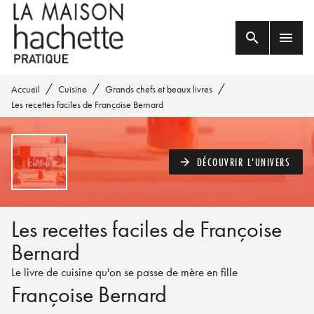
MENU
RECHERCHE
CONTENU
search
menu
PIED DE PAGE
/
/
/
Accueil
Cuisine
Grands chefs et beaux livres
Les recettes faciles de Françoise Bernard
DÉCOUVRIR L'UNIVERS
arrow_forward
Les recettes faciles de Françoise
Bernard
Le livre de cuisine qu'on se passe de mère en fille
Françoise Bernard