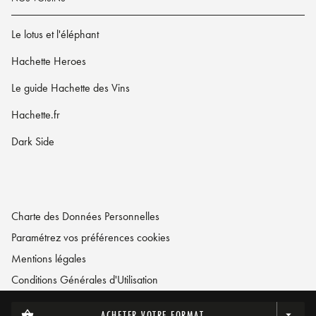
Le lotus et l'éléphant
Hachette Heroes
Le guide Hachette des Vins
Hachette.fr
Dark Side
Charte des Données Personnelles
Paramétrez vos préférences cookies
Mentions légales
Conditions Générales d'Utilisation
Charte de référencement
ACHETER VOTRE FORMAT
shopping_basket
arrow_drop_down