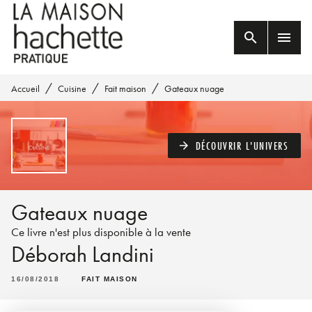
MENU
RECHERCHE
CONTENU
search
menu
PIED DE PAGE
/
/
/
Accueil
Cuisine
Fait maison
Gateaux nuage
DÉCOUVRIR L'UNIVERS
arrow_forward
Gateaux nuage
Ce livre n'est plus disponible à la vente
Déborah Landini
16/08/2018
FAIT MAISON