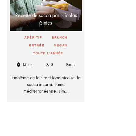
Recette de socca par Nicolas
Sintes
APÉRITIF
BRUNCH
ENTRÉE
VEGAN
TOUTE L'ANNÉE
15min
8
Facile
timer
person_outline
Emblème de la street food niçoise, la
socca incarne l’âme
méditerranéenne : sim…