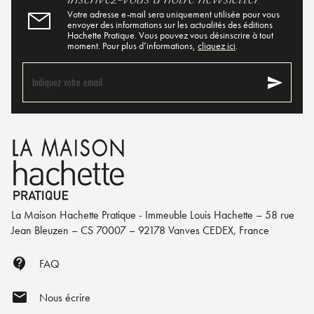
Votre adresse e-mail sera uniquement utilisée pour vous
envoyer des informations sur les actualités des éditions
Hachette Pratique. Vous pouvez vous désinscrire à tout
moment. Pour plus d’informations,
cliquez ici
.
send
Indiquez votre email
La Maison Hachette Pratique - Immeuble Louis Hachette – 58 rue
Jean Bleuzen – CS 70007 – 92178 Vanves CEDEX, France
contact_support
FAQ
mail
Nous écrire