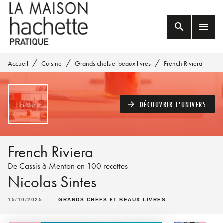
MENU
RECHERCHE
CONTENU
search
menu
PIED DE PAGE
/
/
/
Accueil
Cuisine
Grands chefs et beaux livres
French Riviera
DÉCOUVRIR L'UNIVERS
arrow_forward
French Riviera
De Cassis à Menton en 100 recettes
Nicolas Sintes
15/10/2025
GRANDS CHEFS ET BEAUX LIVRES