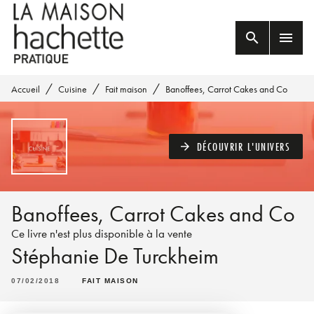
MENU
RECHERCHE
CONTENU
search
menu
PIED DE PAGE
/
/
/
Accueil
Cuisine
Fait maison
Banoffees, Carrot Cakes and Co
DÉCOUVRIR L'UNIVERS
arrow_forward
Banoffees, Carrot Cakes and Co
Ce livre n'est plus disponible à la vente
Stéphanie De Turckheim
07/02/2018
FAIT MAISON