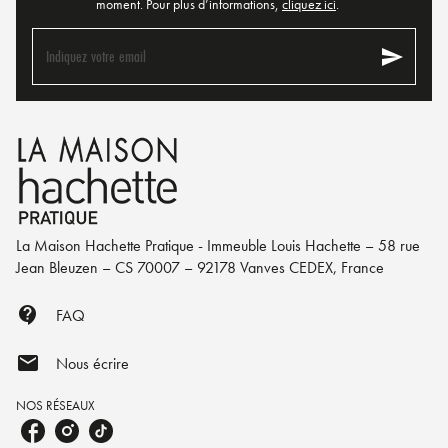
moment. Pour plus d’informations,
cliquez ici
.
send
Indiquez votre email
La Maison Hachette Pratique - Immeuble Louis Hachette – 58 rue
Jean Bleuzen – CS 70007 – 92178 Vanves CEDEX, France
contact_support
FAQ
mail
Nous écrire
NOS RÉSEAUX