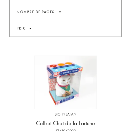
arrow_drop_down
NOMBRE DE PAGES
arrow_drop_down
PRIX
BIG IN JAPAN
Coffret Chat de la Fortune
17/10/2022