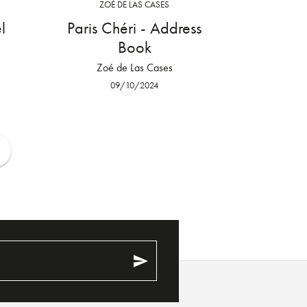
ZOÉ DE LAS CASES
l
Paris Chéri - Address
Book
Zoé de Las Cases
09/10/2024
ge
send