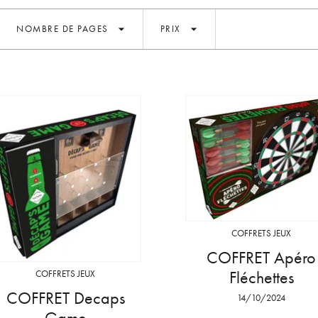
arrow_drop_down
arrow_drop_down
NOMBRE DE PAGES
PRIX
COFFRETS JEUX
COFFRET Apéro
Fléchettes
COFFRETS JEUX
COFFRET Decaps
14/10/2024
Game