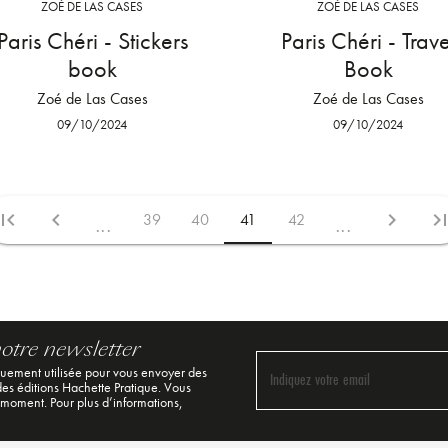
ZOÉ DE LAS CASES
ZOÉ DE LAS CASES
Paris Chéri - Stickers
Paris Chéri - Trave
book
Book
Zoé de Las Cases
Zoé de Las Cases
09/10/2024
09/10/2024
irst_page
chevron_left
chevron_right
last_pa
39
40
41
42
...
...
notre newsletter
quement utilisée pour vous envoyer des
Indiquez votre email
 des éditions Hachette Pratique. Vous
 moment. Pour plus d’informations,