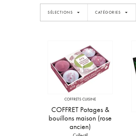
arrow_drop_down
arrow_drop_down
SÉLECTIONS
CATÉGORIES
COFFRETS CUISINE
COFFRET Potages &
bouillons maison (rose
ancien)
Collectif