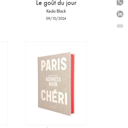
Le goût du jour
P
Keda Black
P
09/10/2024
link
C