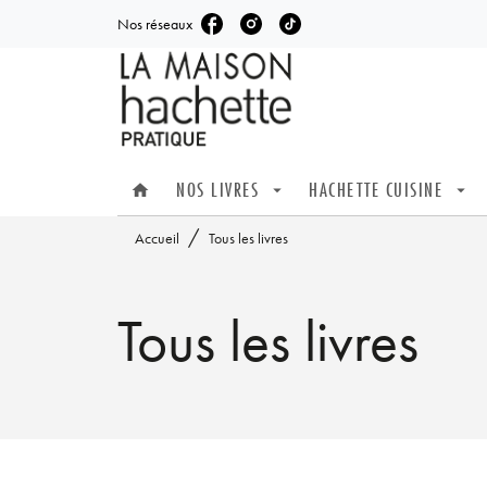
Nos réseaux
MENU
RECHERCHE
CONTENU
NOS LIVRES
HACHETTE CUISINE
home
arrow_drop_down
arrow_drop_down
/
Accueil
Tous les livres
Tous les livres