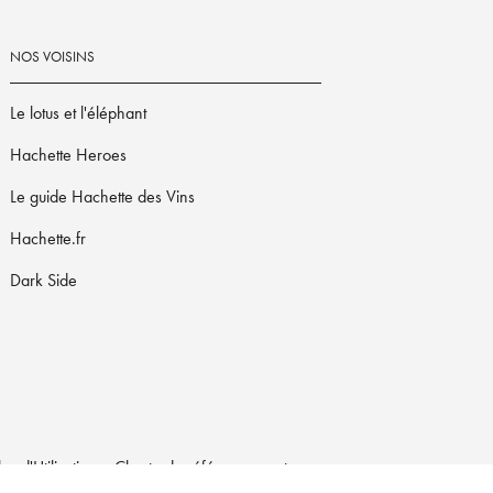
NOS VOISINS
Le lotus et l'éléphant
Hachette Heroes
Le guide Hachette des Vins
Hachette.fr
Dark Side
s d'Utilisation
Charte de référencement