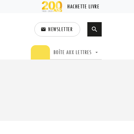
HACHETTE LIVRE
NEWSLETTER
search
email
search
BOÎTE AUX LETTRES
arrow_drop_down