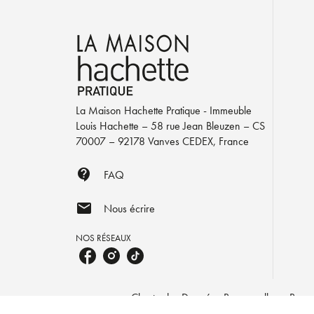
La Maison Hachette Pratique - Immeuble
Louis Hachette – 58 rue Jean Bleuzen – CS
70007 – 92178 Vanves CEDEX, France
contact_support
FAQ
mail
Nous écrire
NOS RÉSEAUX
Charte des Données Personnelles
Param