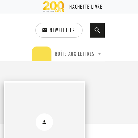
HACHETTE LIVRE
NEWSLETTER
search
email
search
BOÎTE AUX LETTRES
arrow_drop_down