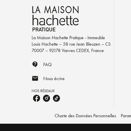
La Maison Hachette Pratique - Immeuble
Louis Hachette – 58 rue Jean Bleuzen – CS
70007 – 92178 Vanves CEDEX, France
contact_support
FAQ
mail
Nous écrire
NOS RÉSEAUX
Charte des Données Personnelles
Param