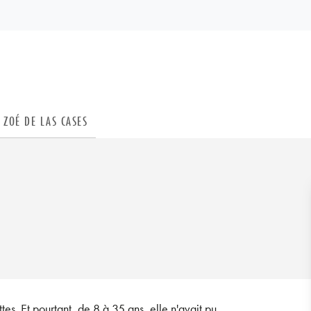
PIED DE PAGE
ZOÉ DE LAS CASES
es. Et pourtant, de 8 à 35 ans, elle n'avait pu