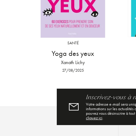
SANTÉ
Yoga des yeux
Xanath Lichy
27/08/2025
Inscrivez-vous à 
Votre adresse e-mail sera uni
informations sur les actualités
pouvez vous désinscrire à tout
cliquez ici
.