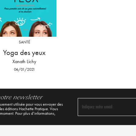
SANTÉ
Yoga des yeux
Xanath Lichy
06/01/2021
notre newsletter
quement utilisée pour vous envoyer des
Indiquez votre email
 des éditions Hachette Pratique. Vous
 moment. Pour plus d’informations,