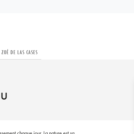
PIED DE PAGE
ZOÉ DE LAS CASES
au
ssement chaque jour. La nature est sa