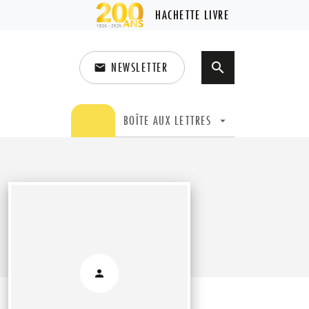
HACHETTE LIVRE
NEWSLETTER
search
email
search
BOÎTE AUX LETTRES
arrow_drop_down