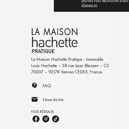
pouvez vous désinscrire à tout
cliquez ici
.
La Maison Hachette Pratique - Immeuble
Louis Hachette – 58 rue Jean Bleuzen – CS
70007 – 92178 Vanves CEDEX, France
contact_support
FAQ
mail
Nous écrire
NOS RÉSEAUX