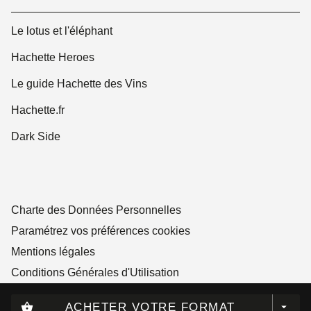
Le lotus et l'éléphant
Hachette Heroes
Le guide Hachette des Vins
Hachette.fr
Dark Side
Charte des Données Personnelles
Paramétrez vos préférences cookies
Mentions légales
Conditions Générales d'Utilisation
Charte de référencement
ACHETER VOTRE FORMAT
shopping_basket
arrow_drop_down