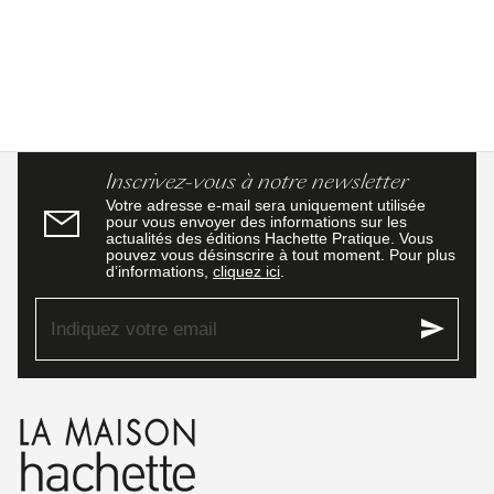
Inscrivez-vous à notre newsletter
Votre adresse e-mail sera uniquement utilisée
pour vous envoyer des informations sur les
actualités des éditions Hachette Pratique. Vous
pouvez vous désinscrire à tout moment. Pour plus
d’informations,
cliquez ici
.
send
Indiquez votre email