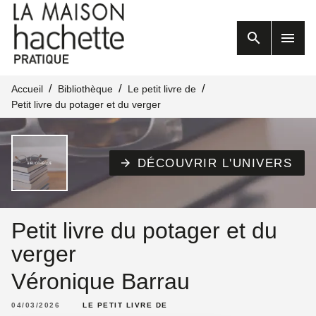
MENU
RECHERCHE
search
menu
CONTENU
PIED DE PAGE
/
/
/
Accueil
Bibliothèque
Le petit livre de
Petit livre du potager et du verger
DÉCOUVRIR L'UNIVERS
arrow_forward
Petit livre du potager et du
verger
Véronique Barrau
04/03/2026
LE PETIT LIVRE DE