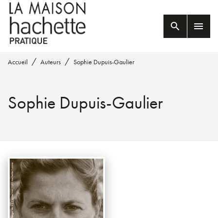
MENU
RECHERCHE
CONTENU
search
menu
PIED DE PAGE
/
/
Accueil
Auteurs
Sophie Dupuis-Gaulier
Sophie Dupuis-Gaulier