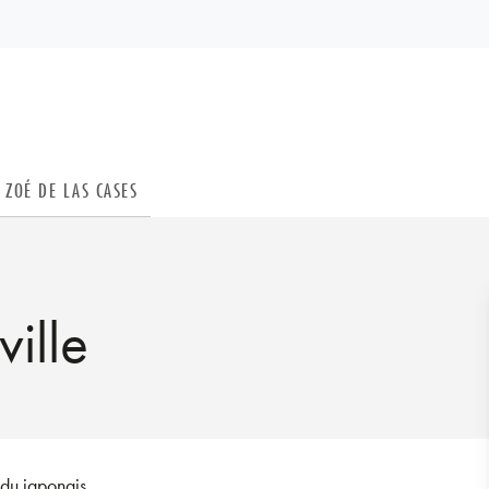
PIED DE PAGE
ZOÉ DE LAS CASES
ille
du japonais.