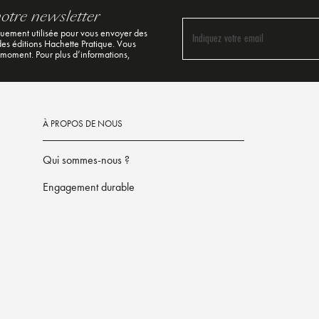
notre newsletter
quement utilisée pour vous envoyer des
Indiquez votre email
 des éditions Hachette Pratique. Vous
 moment. Pour plus d’informations,
À PROPOS DE NOUS
Qui sommes-nous ?
Engagement durable