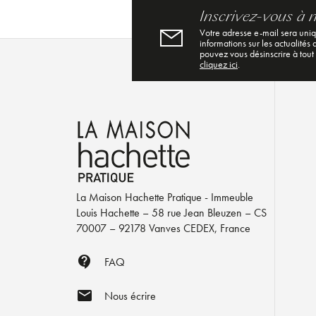
Inscrivez-vous à 
Votre adresse e-mail sera uni
informations sur les actualités
pouvez vous désinscrire à tout
cliquez ici
.
La Maison Hachette Pratique - Immeuble
Louis Hachette – 58 rue Jean Bleuzen – CS
70007 – 92178 Vanves CEDEX, France
contact_support
FAQ
mail
Nous écrire