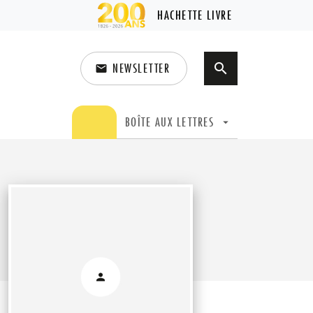
HACHETTE LIVRE
NEWSLETTER
search
email
search
BOÎTE AUX LETTRES
arrow_drop_down