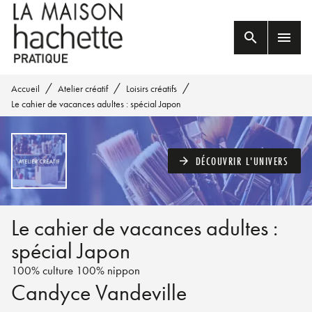
MENU
RECHERCHE
CONTENU
search
menu
PIED DE PAGE
/
/
/
Accueil
Atelier créatif
Loisirs créatifs
Le cahier de vacances adultes : spécial Japon
DÉCOUVRIR L'UNIVERS
arrow_forward
Le cahier de vacances adultes :
spécial Japon
100% culture 100% nippon
Candyce Vandeville