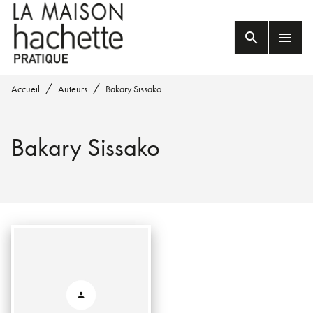
MENU
RECHERCHE
CONTENU
search
menu
PIED DE PAGE
/
/
Accueil
Auteurs
Bakary Sissako
Bakary Sissako