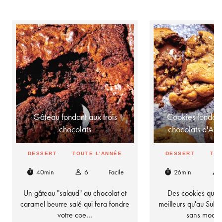
Gâteau fondant aux trois
Cookies fondant
chocolats
chocolats d'Aur
DESSERT
TOUTE L'ANNÉE
DESSERT
TOU
40min
6
Facile
26min
timer
person_outline
timer
person_outline
Un gâteau "salaud" au chocolat et
Des cookies qui t
caramel beurre salé qui fera fondre
meilleurs qu'au Sub
votre coe…
sans modér