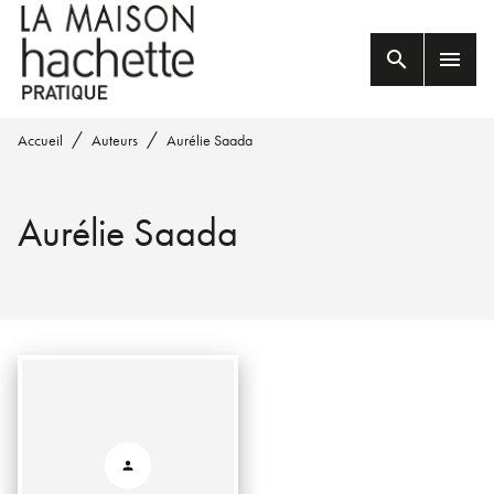
MENU
RECHERCHE
CONTENU
search
menu
PIED DE PAGE
/
/
Accueil
Auteurs
Aurélie Saada
Aurélie Saada