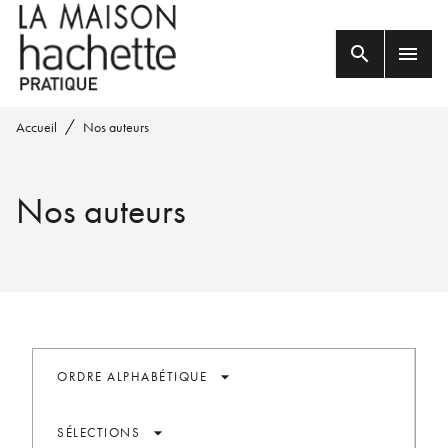
MENU
RECHERCHE
CONTENU
search
menu
PIED DE PAGE
/
Accueil
Nos auteurs
Nos auteurs
arrow_drop_down
ORDRE ALPHABÉTIQUE
arrow_drop_down
SÉLECTIONS