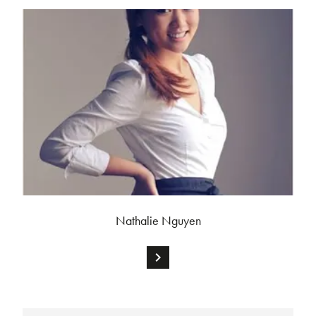
Nathalie Nguyen
chevron_right