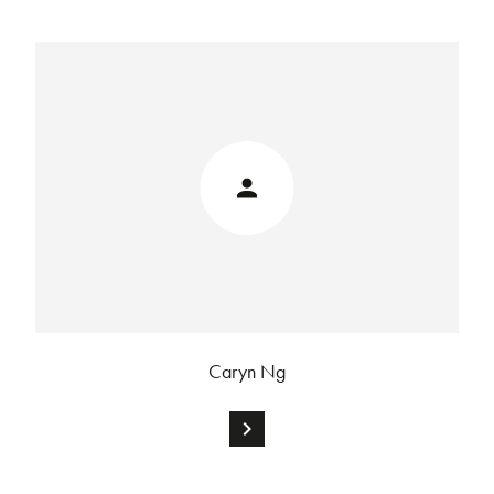
Caryn Ng
chevron_right