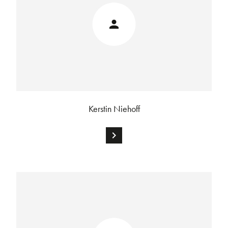
Kerstin Niehoff
chevron_right