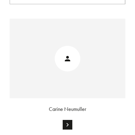
Carine Neumuller
chevron_right