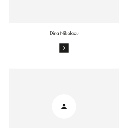
Dina Nikolaou
chevron_right