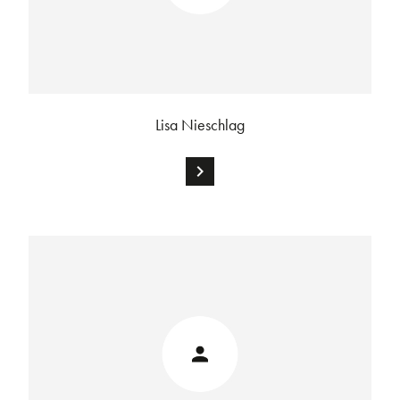
Lisa Nieschlag
chevron_right