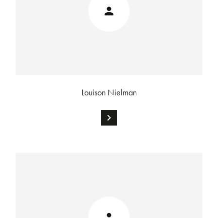
Louison Nielman
chevron_right