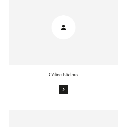
Céline Nicloux
chevron_right