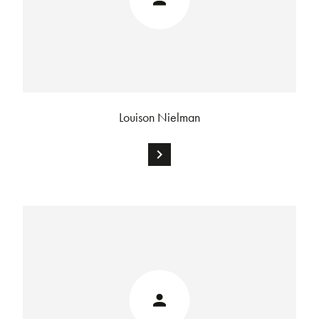
Louison Nielman
chevron_right