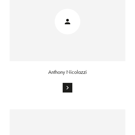
Anthony Nicolazzi
chevron_right