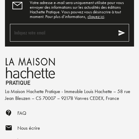
Votre adresse e-mail sera uniquement utilisée pour vous
envoyer des informations sur les actualités des éditions
Hachette Pratique. Vous pouvez vous désinscrire à tout
moment. Pour plus d’informations,
cliquez ici
.
send
Indiquez votre email
La Maison Hachette Pratique - Immeuble Louis Hachette – 58 rue
Jean Bleuzen – CS 70007 – 92178 Vanves CEDEX, France
contact_support
FAQ
mail
Nous écrire