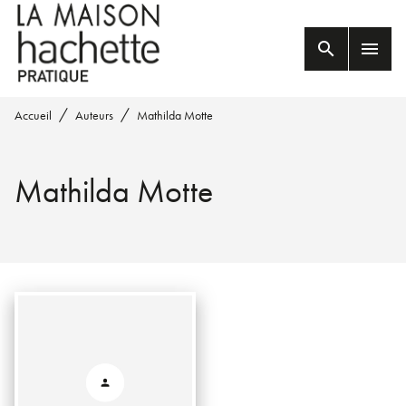
MENU
RECHERCHE
CONTENU
search
menu
PIED DE PAGE
/
/
Accueil
Auteurs
Mathilda Motte
Mathilda Motte