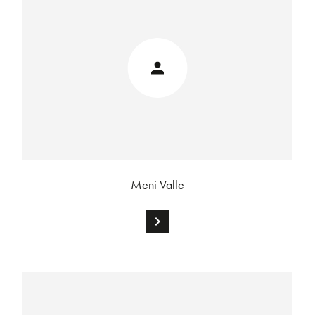
Meni Valle
chevron_right