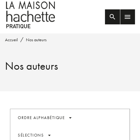
MENU
RECHERCHE
CONTENU
search
menu
PIED DE PAGE
/
Accueil
Nos auteurs
Nos auteurs
arrow_drop_down
ORDRE ALPHABÉTIQUE
arrow_drop_down
SÉLECTIONS