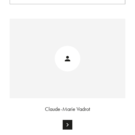
Claude-Marie Vadrot
chevron_right