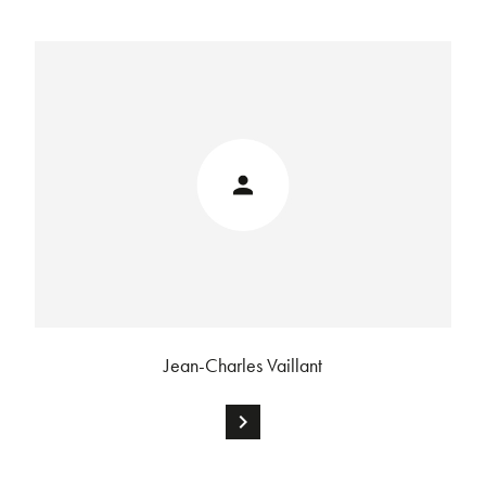
Jean-Charles Vaillant
chevron_right