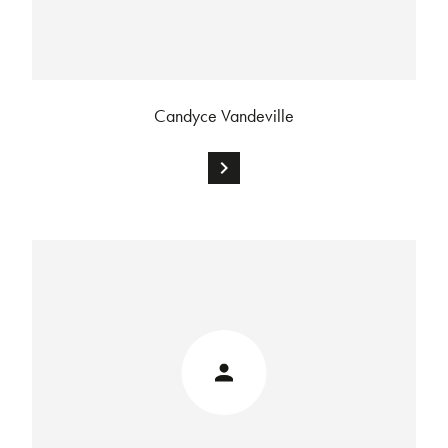
Candyce Vandeville
chevron_right