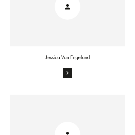
Jessica Van Engeland
chevron_right