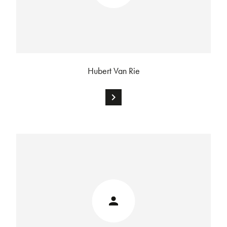
Hubert Van Rie
chevron_right