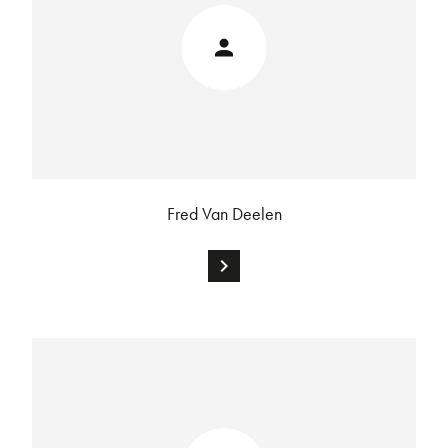
Fred Van Deelen
chevron_right