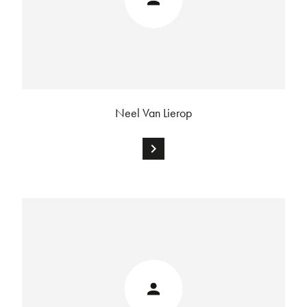
Neel Van Lierop
chevron_right