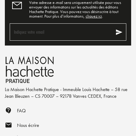
Votre adresse e-mail sera uniquement utilisée pour vous
envoyer des informations sur les actualités des éditions
Hachette Pratique. Vous pouvez vous désinscrire à tout
moment. Pour plus d’informations,
cliquez ici
.
send
Indiquez votre email
La Maison Hachette Pratique - Immeuble Louis Hachette – 58 rue
Jean Bleuzen – CS 70007 – 92178 Vanves CEDEX, France
contact_support
FAQ
mail
Nous écrire