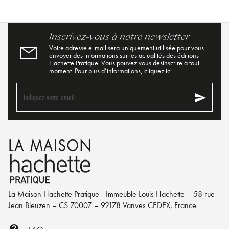
Inscrivez-vous à notre newsletter
Votre adresse e-mail sera uniquement utilisée pour vous
envoyer des informations sur les actualités des éditions
Hachette Pratique. Vous pouvez vous désinscrire à tout
moment. Pour plus d’informations,
cliquez ici
.
send
Indiquez votre email
La Maison Hachette Pratique - Immeuble Louis Hachette – 58 rue
Jean Bleuzen – CS 70007 – 92178 Vanves CEDEX, France