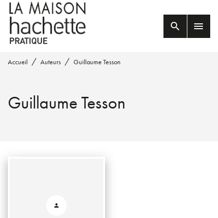
MENU
RECHERCHE
CONTENU
search
menu
PIED DE PAGE
/
/
Accueil
Auteurs
Guillaume Tesson
Guillaume Tesson