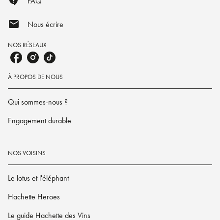
contact_support
FAQ
mail
Nous écrire
NOS RÉSEAUX
À PROPOS DE NOUS
Qui sommes-nous ?
Engagement durable
NOS VOISINS
Le lotus et l'éléphant
Hachette Heroes
Le guide Hachette des Vins