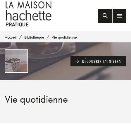
MENU
RECHERCHE
CONTENU
search
menu
PIED DE PAGE
/
/
Accueil
Bibliothèque
Vie quotidienne
DÉCOUVRIR L'UNIVERS
arrow_forward
Vie quotidienne