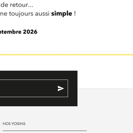
send
NOS VOISINS