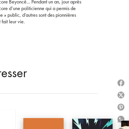
core Beyoncé… Pendant un an, jour après
ncore d’une politicienne qui a permis de
e » public, d’autres sont des pionnières
fait leur vie.
resser
P
P
P
P