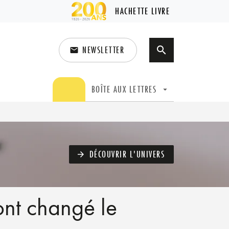
HACHETTE LIVRE
NEWSLETTER
search
email
search
BOÎTE AUX LETTRES
arrow_drop_down
DÉCOUVRIR L'UNIVERS
arrow_forward
nt changé le