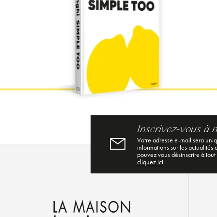
Inscrivez-vous à 
Votre adresse e-mail sera uni
informations sur les actualités
pouvez vous désinscrire à tout
cliquez ici
.