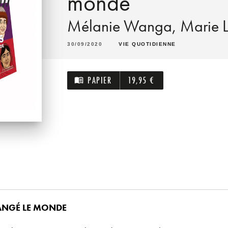
monde
Mélanie Wanga
,
Marie L
30/09/2020
VIE QUOTIDIENNE
PAPIER
19,95 €
menu_book
ANGÉ LE MONDE