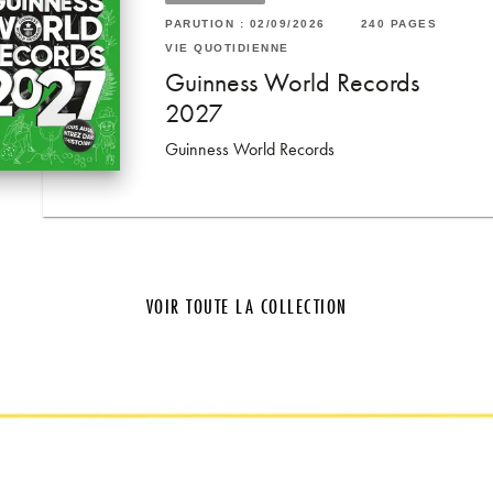
52 PAGES
PARUTION : 02/09/2026
240 PAGES
RUTION : 21/01/2026
46 PAGES
VIE QUOTIDIENNE
E QUOTIDIENNE
e avec 100
Guinness World Records
lbum photos Aubergine -
2027
50 x 250 mm
Guinness World Records
VOIR TOUTE LA COLLECTION