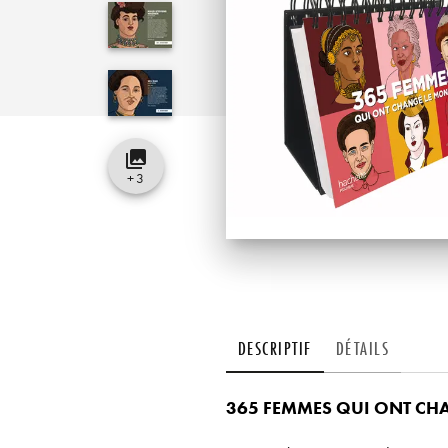
collections
+
3
DESCRIPTIF
DÉTAILS
365 FEMMES QUI ONT CH