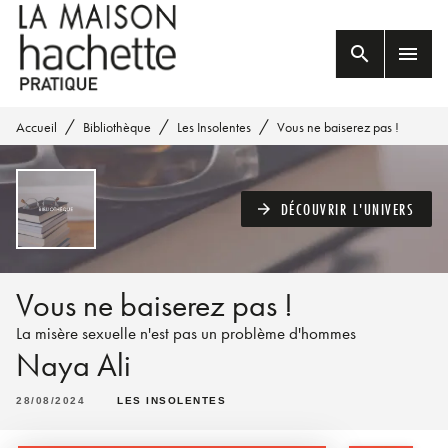
MENU
RECHERCHE
CONTENU
search
menu
PIED DE PAGE
/
/
/
Accueil
Bibliothèque
Les Insolentes
Vous ne baiserez pas !
DÉCOUVRIR L'UNIVERS
arrow_forward
Vous ne baiserez pas !
La misère sexuelle n'est pas un problème d'hommes
Naya Ali
28/08/2024
LES INSOLENTES