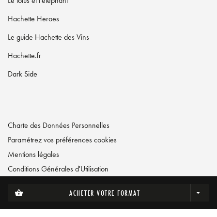
Le lotus et l'éléphant
Hachette Heroes
Le guide Hachette des Vins
Hachette.fr
Dark Side
Charte des Données Personnelles
Paramétrez vos préférences cookies
Mentions légales
Conditions Générales d'Utilisation
Charte de référencement
ACHETER VOTRE FORMAT
shopping_basket
arrow_drop_down