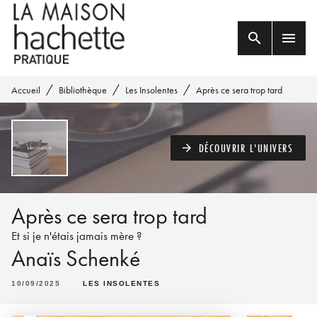
MENU
RECHERCHE
CONTENU
search
menu
PIED DE PAGE
/
/
/
Accueil
Bibliothèque
Les Insolentes
Après ce sera trop tard
DÉCOUVRIR L'UNIVERS
arrow_forward
Après ce sera trop tard
Et si je n'étais jamais mère ?
Anaïs Schenké
10/09/2025
LES INSOLENTES