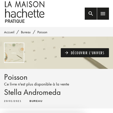
MENU
RECHERCHE
CONTENU
search
menu
PIED DE PAGE
/
/
Accueil
Bureau
Poisson
DÉCOUVRIR L'UNIVERS
arrow_forward
Poisson
Ce livre n'est plus disponible à la vente
Stella Andromeda
20/01/2021
BUREAU