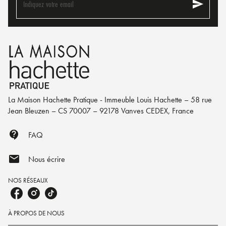
send
Indiquez votre email
La Maison Hachette Pratique - Immeuble Louis Hachette – 58 rue
Jean Bleuzen – CS 70007 – 92178 Vanves CEDEX, France
contact_support
FAQ
mail
Nous écrire
NOS RÉSEAUX
À PROPOS DE NOUS