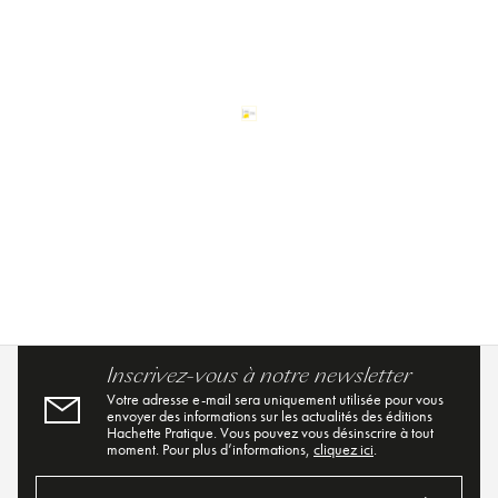
Inscrivez-vous à notre newsletter
Votre adresse e-mail sera uniquement utilisée pour vous
envoyer des informations sur les actualités des éditions
Hachette Pratique. Vous pouvez vous désinscrire à tout
moment. Pour plus d’informations,
cliquez ici
.