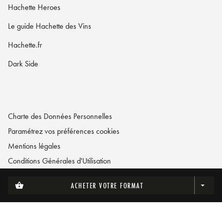
Hachette Heroes
Le guide Hachette des Vins
Hachette.fr
Dark Side
Charte des Données Personnelles
Paramétrez vos préférences cookies
Mentions légales
Conditions Générales d'Utilisation
Charte de référencement
ACHETER VOTRE FORMAT
shopping_basket
arrow_drop_down