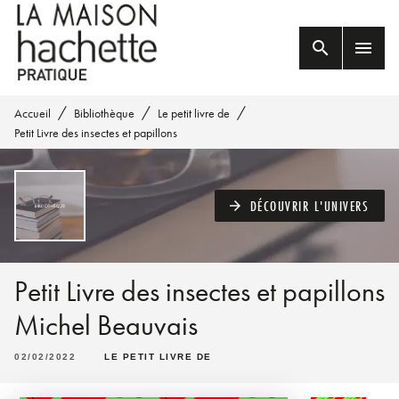
MENU
RECHERCHE
CONTENU
search
menu
PIED DE PAGE
/
/
/
Accueil
Bibliothèque
Le petit livre de
Petit Livre des insectes et papillons
DÉCOUVRIR L'UNIVERS
arrow_forward
Petit Livre des insectes et papillons
Michel Beauvais
02/02/2022
LE PETIT LIVRE DE