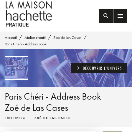
MENU
RECHERCHE
CONTENU
search
menu
PIED DE PAGE
/
/
/
Accueil
Atelier créatif
Zoé de Las Cases
Paris Chéri - Address Book
DÉCOUVRIR L'UNIVERS
arrow_forward
Paris Chéri - Address Book
Zoé de Las Cases
09/10/2024
ZOÉ DE LAS CASES