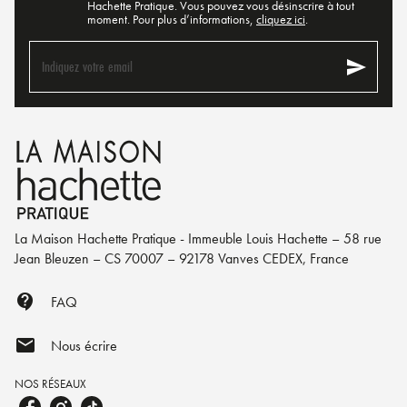
Hachette Pratique. Vous pouvez vous désinscrire à tout
moment. Pour plus d’informations,
cliquez ici
.
send
Indiquez votre email
La Maison Hachette Pratique - Immeuble Louis Hachette – 58 rue
Jean Bleuzen – CS 70007 – 92178 Vanves CEDEX, France
contact_support
FAQ
mail
Nous écrire
NOS RÉSEAUX