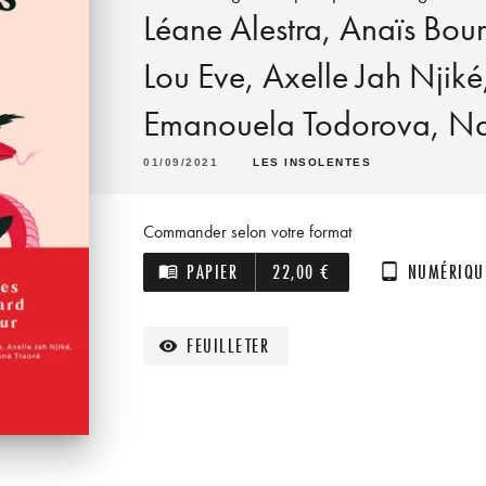
Léane Alestra
,
Anaïs Bour
Lou Eve
,
Axelle Jah Njiké
Emanouela Todorova
,
Na
01/09/2021
LES INSOLENTES
Commander selon votre format
PAPIER
22,00 €
NUMÉRIQU
menu_book
tablet_android
FEUILLETER
visibility