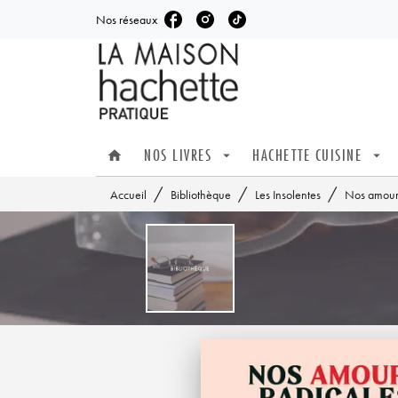
Nos réseaux
MENU
RECHERCHE
CONTENU
NOS LIVRES
HACHETTE CUISINE
home
arrow_drop_down
arrow_drop_down
/
/
/
Accueil
Bibliothèque
Les Insolentes
Nos amours