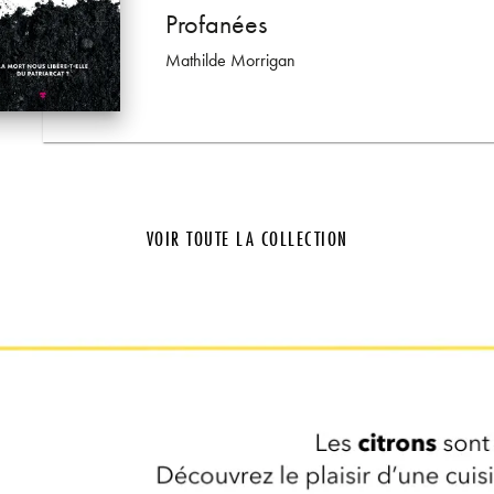
féministe
sirer la violence
Profanées
loé Thibaud
Mathilde Morrigan
VOIR TOUTE LA COLLECTION