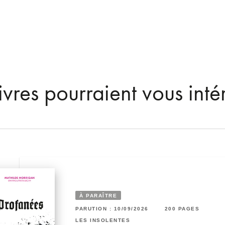
ivres pourraient vous inté
À PARAÎTRE
RUTION : 24/04/2024
6 PAGES
224 PAGES
PARUTION : 10/09/2026
200 PAGES
S INSOLENTES
LES INSOLENTES