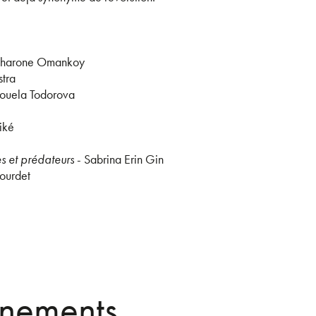
Sharone Omankoy
stra
ouela Todorova
iké
es et prédateurs
- Sabrina Erin Gin
ourdet
énements