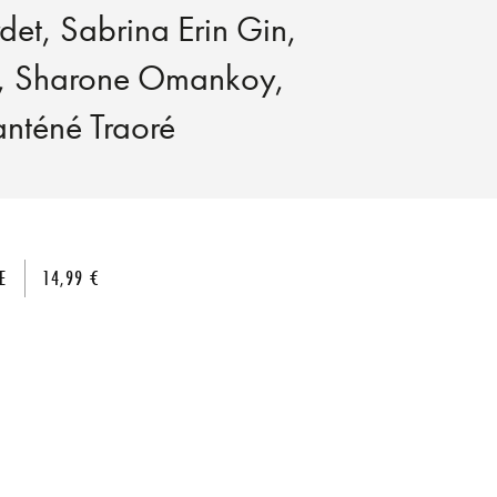
det
,
Sabrina Erin Gin
,
,
Sharone Omankoy
,
nténé Traoré
E
14,99 €