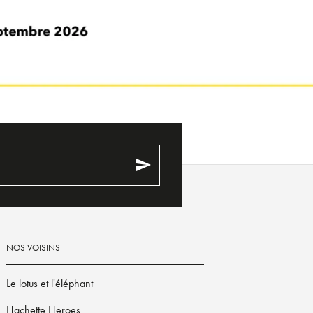
send
NOS VOISINS
Le lotus et l'éléphant
Hachette Heroes