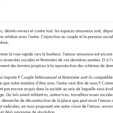
 désirés envers et contre tout, les espaces amoureux sont, depuis
e relation avec l’autre. L’injonction au couple et la pression socia
même.
mme la voie rapide vers le bonheur, l’amour amoureux est encore 
 avancées sociales et féministes de ces dernières années. Et si l’o
ement des terrains propices à la reproduction des schémas de domi
qui importe ? Couple hétérosexuel et féminisme sont-ils compatibles
ce que notre manière d’être avec l’autre veut dire de nous ? Commen
ont pas encore acquis dans la société au sein de laquelle nous évo
e. Qu’iels soient militant·es, auteur·ices, travailleur·euses sociale
 démarche de déconstruction de la place que peut avoir l’amour am
 et radicales, en nous proposant une autre vision de l’amour, enver
s et déjà synonyme de révolution.