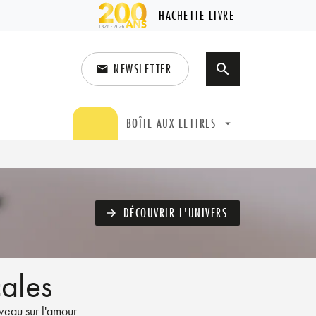
HACHETTE LIVRE
NEWSLETTER
search
email
search
BOÎTE AUX LETTRES
arrow_drop_down
DÉCOUVRIR L'UNIVERS
arrow_forward
ales
uveau sur l'amour