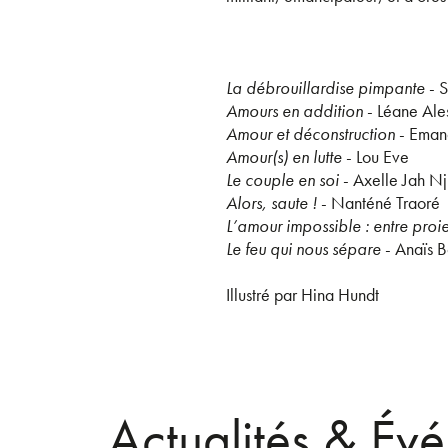
La débrouillardise pimpante
- 
Amours en addition
- Léane Ale
Amour et déconstruction
- Eman
Amour(s) en lutte
- Lou Eve
Le couple en soi
- Axelle Jah Nj
Alors, saute !
- Nanténé Traoré
L’amour impossible : entre proi
Le feu qui nous sépare
- Anaïs B
Illustré par Hina Hundt
Actualités & Év