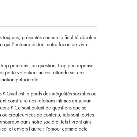
 toujours, présentés comme la finalité absolue
le qui l’entoure dictent notre façon de vivre
trop peu remis en question, trop peu repensé,
n porte volontiers un œil attendri sur ces
nation patriarcale.
 ? Quel est le poids des inégalités sociales ou
t construire nos relations intimes en suivant
luons ? Ce sont autant de questions que se
s ou créateur·ices de contenu, iels sont tou·tes
oureux dans notre société. Iels livrent ainsi
s soi et envers l’autre : l’amour comme acte