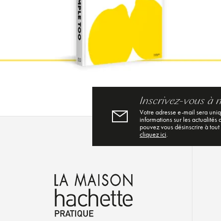
Inscrivez-vous à 
Votre adresse e-mail sera uni
informations sur les actualités
pouvez vous désinscrire à tout
cliquez ici
.