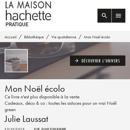
MENU
RECHERCHE
CONTENU
search
menu
PIED DE PAGE
/
/
/
Accueil
Bibliothèque
Vie quotidienne
Mon Noël écolo
DÉCOUVRIR L'UNIVERS
arrow_forward
Mon Noël écolo
Ce livre n'est plus disponible à la vente
Cadeaux, déco & co : toutes les astuces pour un vrai Noël
green
Julie Laussat
23/10/2019
VIE QUOTIDIENNE