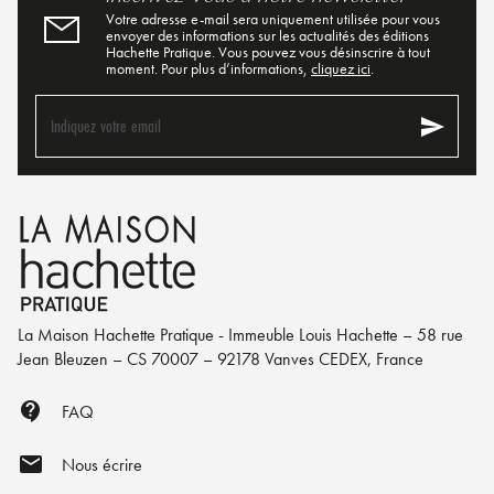
Votre adresse e-mail sera uniquement utilisée pour vous
envoyer des informations sur les actualités des éditions
Hachette Pratique. Vous pouvez vous désinscrire à tout
moment. Pour plus d’informations,
cliquez ici
.
send
Indiquez votre email
La Maison Hachette Pratique - Immeuble Louis Hachette – 58 rue
Jean Bleuzen – CS 70007 – 92178 Vanves CEDEX, France
contact_support
FAQ
mail
Nous écrire