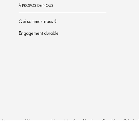
À PROPOS DE NOUS
Qui sommes-nous ?
Engagement durable
étrez vos préférences cookies
Mentions légales
Conditions Générale
LA MAISON HACHETTE PRATIQUE© 2026