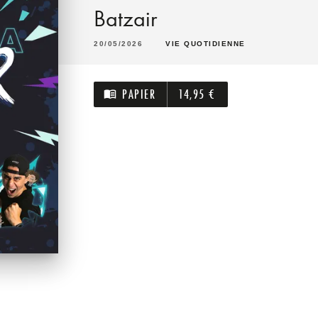
Batzair
20/05/2026
VIE QUOTIDIENNE
PAPIER
14,95 €
menu_book