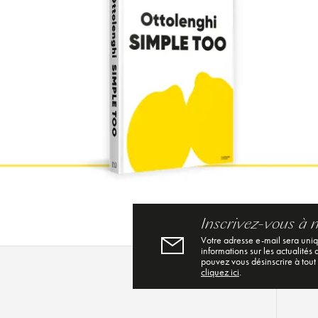
Inscrivez-vous à 
Votre adresse e-mail sera uni
informations sur les actualités
pouvez vous désinscrire à tout
cliquez ici
.