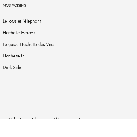
NOS VOISINS
Le lotus et l'éléphant
Hachette Heroes
Le guide Hachette des Vins
Hachette.fr
Dark Side
s d'Utilisation
Charte de référencement