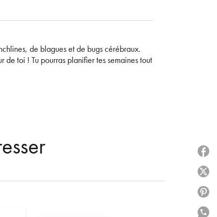
chlines, de blagues et de bugs cérébraux.
 de toi ! Tu pourras planifier tes semaines tout
resser
P
P
P
P