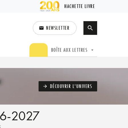
HACHETTE LIVRE
NEWSLETTER
search
email
search
BOÎTE AUX LETTRES
arrow_drop_down
DÉCOUVRIR L'UNIVERS
arrow_forward
26-2027
x