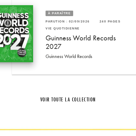
À PARAÎTRE
52 PAGES
PARUTION : 02/09/2026
240 PAGES
RUTION : 21/01/2026
46 PAGES
VIE QUOTIDIENNE
E QUOTIDIENNE
e avec 100
Guinness World Records
lbum photos Aubergine -
2027
50 x 250 mm
Guinness World Records
VOIR TOUTE LA COLLECTION