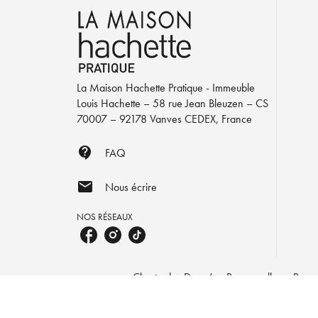
La Maison Hachette Pratique - Immeuble
Louis Hachette – 58 rue Jean Bleuzen – CS
70007 – 92178 Vanves CEDEX, France
contact_support
FAQ
mail
Nous écrire
NOS RÉSEAUX
Charte des Données Personnelles
Param