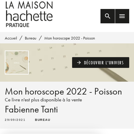
MENU
RECHERCHE
CONTENU
search
menu
PIED DE PAGE
/
/
Accueil
Bureau
Mon horoscope 2022 - Poisson
DÉCOUVRIR L'UNIVERS
arrow_forward
Mon horoscope 2022 - Poisson
Ce livre n'est plus disponible à la vente
Fabienne Tanti
29/09/2021
BUREAU