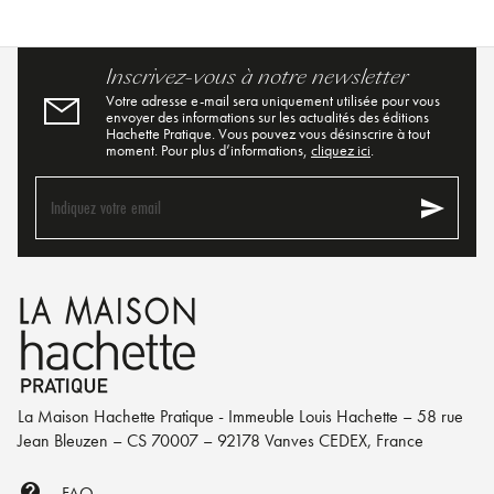
Inscrivez-vous à notre newsletter
Votre adresse e-mail sera uniquement utilisée pour vous
envoyer des informations sur les actualités des éditions
Hachette Pratique. Vous pouvez vous désinscrire à tout
moment. Pour plus d’informations,
cliquez ici
.
send
Indiquez votre email
La Maison Hachette Pratique - Immeuble Louis Hachette – 58 rue
Jean Bleuzen – CS 70007 – 92178 Vanves CEDEX, France
contact_support
FAQ