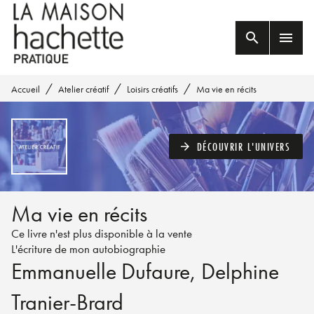
MENU
RECHERCHE
CONTENU
search
menu
PIED DE PAGE
/
/
/
Accueil
Atelier créatif
Loisirs créatifs
Ma vie en récits
DÉCOUVRIR L'UNIVERS
arrow_forward
Ma vie en récits
Ce livre n'est plus disponible à la vente
L'écriture de mon autobiographie
Emmanuelle Dufaure
,
Delphine
Tranier-Brard