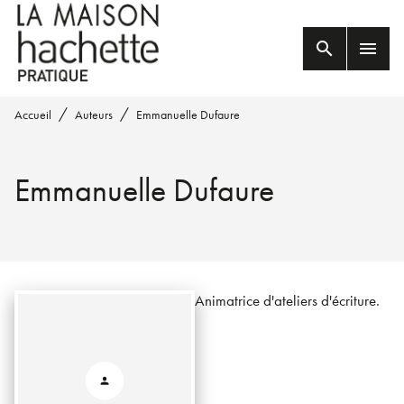
MENU
RECHERCHE
CONTENU
search
menu
PIED DE PAGE
/
/
Accueil
Auteurs
Emmanuelle Dufaure
Emmanuelle Dufaure
Animatrice d'ateliers d'écriture.