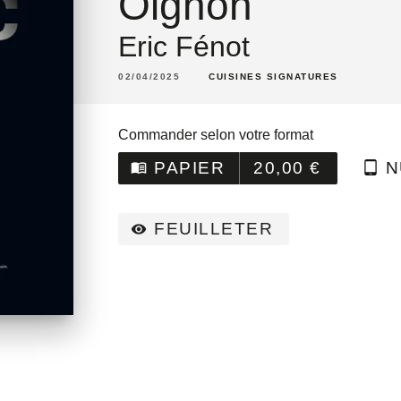
Oignon
Eric Fénot
02/04/2025
CUISINES SIGNATURES
Commander selon votre format
PAPIER
20,00 €
N
menu_book
tablet_android
FEUILLETER
visibility