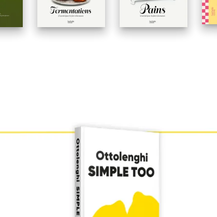
180°C
Eric Fénot
18
Eric Fénot
180°C
Er