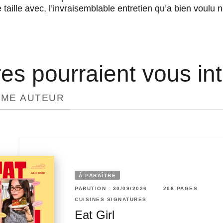
de taille avec, l’invraisemblable entretien qu’a bien voul
res pourraient vous in
ÊME AUTEUR
RUTION : 04/03/2026
8 PAGES
48 PAGES
À PARAÎTRE
ISINES SIGNATURES
PARUTION : 30/09/2026
208 PAGES
s Home
es petits cahiers Home
CUISINES SIGNATURES
erment…
ade 180°C - Pains
Eat Girl