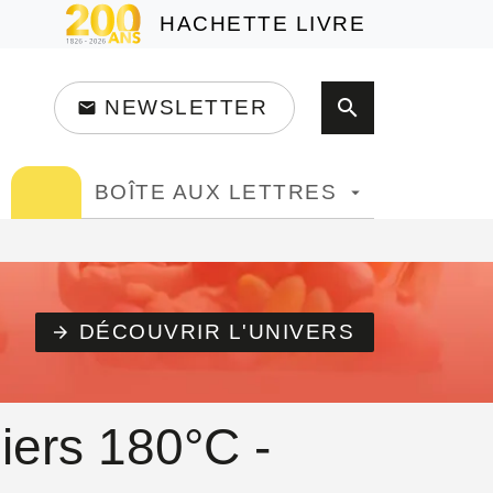
HACHETTE LIVRE
search
NEWSLETTER
email
search
BOÎTE AUX LETTRES
arrow_drop_down
DÉCOUVRIR L'UNIVERS
arrow_forward
iers 180°C -