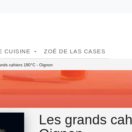
ONTENU
PIED DE PAGE
 CUISINE
ZOÉ DE LAS CASES
arrow_drop_down
ands cahiers 180°C - Oignon
Les grands cah