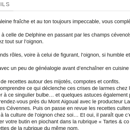
ILS
aleine fraîche et au ton toujours impeccable, vous compl
n à celle de Delphine en passant par les champs céveno
z tout sur l’oignon.
 rôles, voire à celui de figurant, l’oignon, si humble et 
c un peu de généalogie avant d’enchaîner en cuisine 
de recettes autour des mijotés, compotes et confits.
omprendre ce qui déclenche ces crises de larmes chez l
er à ce singulier bulbe… et quelques astuces également
 rendez-vous près du Mont Aigoual avec le producteur La
s Cévennes. Puis on passe en revue les recettes cultes 
a culture de l’oignon chez soi… Et oui, il paraît que c’e
ner votre butin en piochant dans la rubrique « Tartes & co
ettes de la rubrique du même nom.