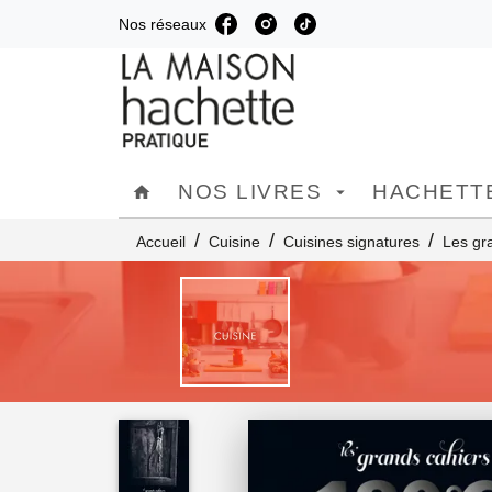
Nos réseaux
MENU
RECHERCHE
C
NOS LIVRES
HACHETTE
home
arrow_drop_down
/
/
/
Accueil
Cuisine
Cuisines signatures
Les gr