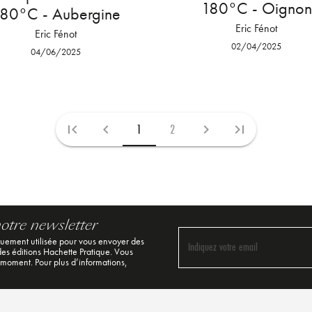
180°C - Oignon
80°C - Aubergine
Eric Fénot
Eric Fénot
02/04/2025
04/06/2025
1
2
first_page
chevron_left
chevron_right
last_page
notre newsletter
quement utilisée pour vous envoyer des
Indiquez votre email
 des éditions Hachette Pratique. Vous
 moment. Pour plus d’informations,