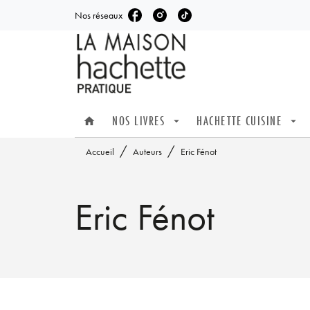
Nos réseaux
MENU
RECHERCHE
CONTENU
NOS LIVRES
HACHETTE CUISINE
home
arrow_drop_down
arrow_drop_down
/
/
Accueil
Auteurs
Eric Fénot
Eric Fénot