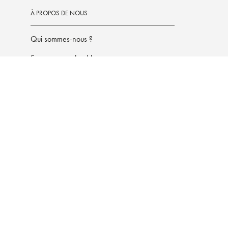
À PROPOS DE NOUS
Qui sommes-nous ?
Engagement durable
étrez vos préférences cookies
Mentions légales
Conditions Générale
LA MAISON HACHETTE PRATIQUE© 2026