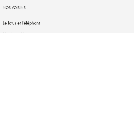
NOS VOISINS
Le lotus et l'éléphant
Hachette Heroes
Le guide Hachette des Vins
Hachette.fr
Dark Side
s d'Utilisation
Charte de référencement