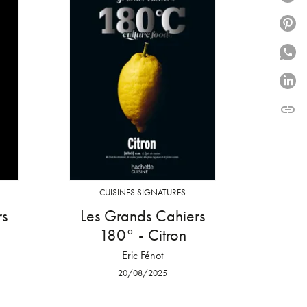
P
P
P
link
C
CUISINES SIGNATURES
rs
Les Grands Cahiers
180° - Citron
Eric Fénot
20/08/2025