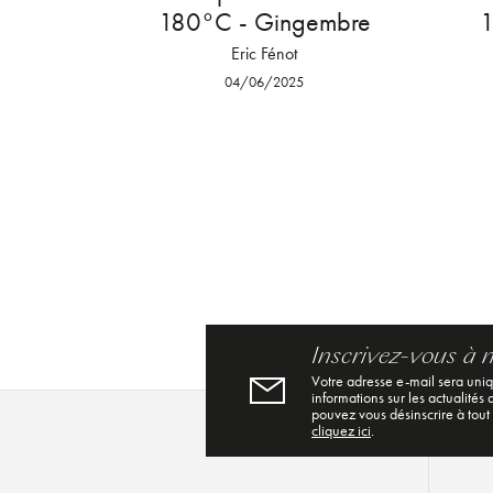
180°C - Gingembre
1
Eric Fénot
04/06/2025
Inscrivez-vous à 
Votre adresse e-mail sera uni
informations sur les actualités
pouvez vous désinscrire à tout
cliquez ici
.