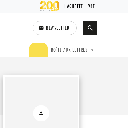
HACHETTE LIVRE
NEWSLETTER
search
email
search
BOÎTE AUX LETTRES
arrow_drop_down