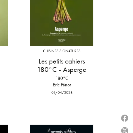
CUISINES SIGNATURES
Les petits cahiers
e
180°C - Asperge
180°C
Eric Fénot
01/04/2026
P
P